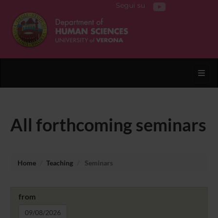
Segui su
Toggl
All forthcoming seminars
Home
Teaching
Seminars
from