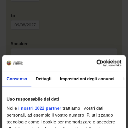
to
Speaker
search
Last two years archive
Consenso
Dettagli
Impostazioni degli annunci
In
RSS 2.0
Uso responsabile dei dati
No recent seminar found.
Noi e
i nostri 1022 partner
trattiamo i vostri dati
personali, ad esempio il vostro numero IP, utilizzando
tecnologie come i cookie per memorizzare e accedere
STUDYING