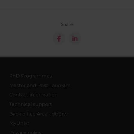
Share
PhD Programmes
Master and Post Lauream
Contact information
Technical support
Back office Area - dbErw
MyUnivr
Privacy policy