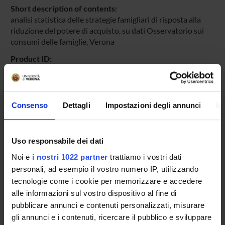
Short description of contents:
analisi statistica delle strategie famigliari di risposta alla
riduzione del potere di acquisto, su dati Osservatorio sui
consumi delle famiglie, Verona
Product ID:
79993
Handle IRIS:
11562/676564
Consenso
Dettagli
Impostazioni degli annunci
In
Deposited On:
March 3, 2014
Uso responsabile dei dati
Last Modified:
October 25, 2022
Noi e
i nostri 1022 partner
trattiamo i vostri dati
personali, ad esempio il vostro numero IP, utilizzando
Bibliographic citation:
tecnologie come i cookie per memorizzare e accedere
Secondulfo, Domenico
,
Consumate strategie. Le famiglie
italiane a fronte della crisi economica e della contrazione
alle informazioni sul vostro dispositivo al fine di
del potere di acquisto
«SOCIOLOGIA DEL LAVORO»
pubblicare annunci e contenuti personalizzati, misurare
, n.
132
,
2013
,
pp. 63-79
gli annunci e i contenuti, ricercare il pubblico e sviluppare