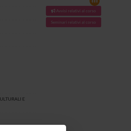
Avvisi relativi al corso
Seminari relativi al corso
CULTURALI E
024.