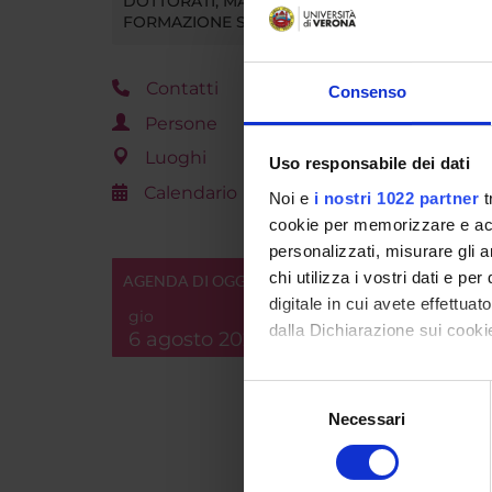
DOTTORATI, MASTER E
FORMAZIONE SUPERIORE
ORAR
Contatti
Consenso
Vai 
Persone
Luoghi
Uso responsabile dei dati
PRO
Calendario
Noi e
i nostri 1022 partner
t
cookie per memorizzare e acce
L'inseg
personalizzati, misurare gli an
new medi
chi utilizza i vostri dati e pe
AGENDA DI OGGI
digitale in cui avete effettua
La cultu
gio
Teorie d
dalla Dichiarazione sui cookie
6 agosto 2026
Media e 
Problem
Con il tuo consenso, vorrem
Selezione
strumen
raccogliere informazi
Necessari
del
Tecniche
Identificare il tuo di
consenso
Analisi 
digitali).
Produzio