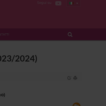
Segui su
TATTI
2023/2024)
mo)