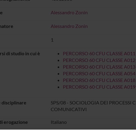
e
Alessandro Zonin
natore
Alessandro Zonin
1
rsi di studio in cui è
PERCORSO 60 CFU CLASSE A011
PERCORSO 60 CFU CLASSE A012
PERCORSO 60 CFU CLASSE A013
PERCORSO 60 CFU CLASSE A054
PERCORSO 60 CFU CLASSE A018
PERCORSO 60 CFU CLASSE A019
 disciplinare
SPS/08 - SOCIOLOGIA DEI PROCESSI 
COMUNICATIVI
di erogazione
Italiano
o
DIDATTICA
dal 25-lug-2024 al 31-dic-2