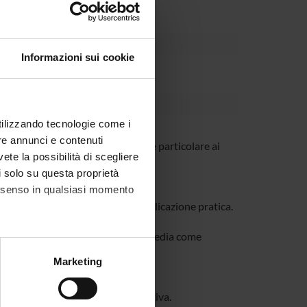
Informazioni sui cookie
utilizzando tecnologie come i
re annunci e contenuti
 comunicazione, con un'attenzione particolare ai
vete la possibilità di scegliere
li solo su questa proprietà
consenso in qualsiasi momento
che.
he della comunicazione e loro applicazione pratica.
ndividuali e collettive.
problematiche sociali e l'uso dei media come
alche metro,
Marketing
icazione nei media digitali.
e specifiche (impronte
izzo di software specifici.
tilizzo di strumenti di IA generativa.