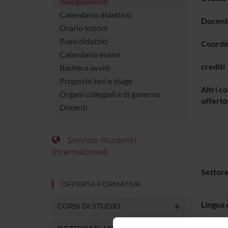
Insegnamenti
Calendario didattico
Docent
Orario lezioni
Piani didattici
Coordi
Calendario esami
crediti
Bacheca avvisi
Proposte tesi e stage
Altri co
Organi collegiali e di governo
offerto
Docenti
Servizio Studenti
Internazionali
Settore
OFFERTA FORMATIVA
Lingua 
CORSI DI STUDIO
Period