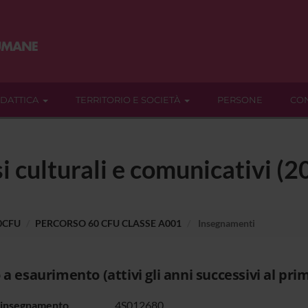
IDATTICA
TERRITORIO E SOCIETÀ
PERSONE
CON
si culturali e comunicativi (
60CFU
PERCORSO 60 CFU CLASSE A001
Insegnamenti
 a esaurimento (attivi gli anni successivi al pri
 insegnamento
4S012680