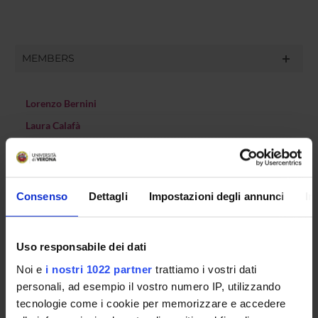
MEMBERS
Lorenzo Bernini
Laura Calafà
Rosanna Cima
Anna Maria Meneghini
Consenso
Dettagli
Impostazioni degli annunci
In
Valentina Moro
Simone Pernigo
Carlotta Saletti Salza
Uso responsabile dei dati
Sabrina Tosi Cambini
Noi e
i nostri 1022 partner
trattiamo i vostri dati
personali, ad esempio il vostro numero IP, utilizzando
tecnologie come i cookie per memorizzare e accedere