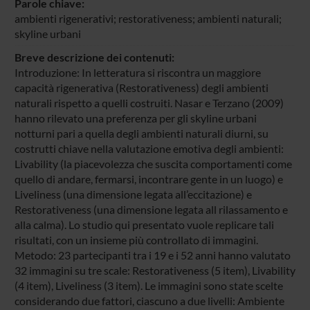
Parole chiave:
ambienti rigenerativi; restorativeness; ambienti naturali;
skyline urbani
Breve descrizione dei contenuti:
Introduzione: In letteratura si riscontra un maggiore
capacità rigenerativa (Restorativeness) degli ambienti
naturali rispetto a quelli costruiti. Nasar e Terzano (2009)
hanno rilevato una preferenza per gli skyline urbani
notturni pari a quella degli ambienti naturali diurni, su
costrutti chiave nella valutazione emotiva degli ambienti:
Livability (la piacevolezza che suscita comportamenti come
quello di andare, fermarsi, incontrare gente in un luogo) e
Liveliness (una dimensione legata all’eccitazione) e
Restorativeness (una dimensione legata all rilassamento e
alla calma). Lo studio qui presentato vuole replicare tali
risultati, con un insieme più controllato di immagini.
Metodo: 23 partecipanti tra i 19 e i 52 anni hanno valutato
32 immagini su tre scale: Restorativeness (5 item), Livability
(4 item), Liveliness (3 item). Le immagini sono state scelte
considerando due fattori, ciascuno a due livelli: Ambiente