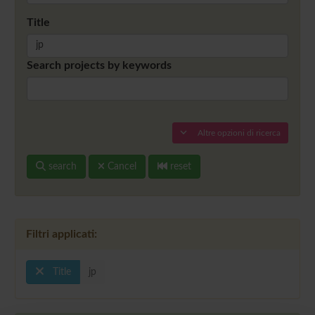
Title
Search projects by keywords
Altre opzioni di ricerca
search
Cancel
reset
Filtri applicati:
Title
jp