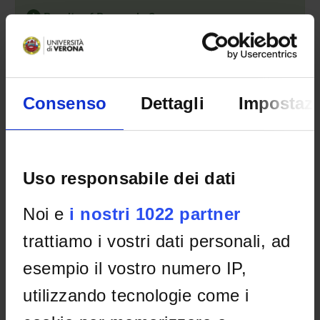
Results of Research: 2
Search:
Consenso
Dettagli
Impostazi
TITLE
MANAGERS
SPONSORS
YEAR
OR LOCAL
CONTACTS
Mother-child
Marinella
Joint Projects
201
communication
Majorano
- assegnato e
Uso responsabile dei dati
and language
gestito dal
development
Dipartimento
Noi e
i nostri 1022 partner
after cochlear
implantation: The
trattiamo i vostri dati personali, ad
role of mother's
reaction to
esempio il vostro numero IP,
diagnosis,
utilizzando tecnologie come i
linguistic input
and parenting