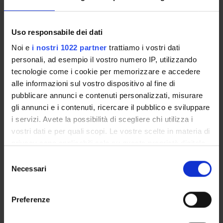
MYUNIVR
Uso responsabile dei dati
Noi e
i nostri 1022 partner
trattiamo i vostri dati
Overview
personali, ad esempio il vostro numero IP, utilizzando
Enrolment Procedures and Admission Requirements
tecnologie come i cookie per memorizzare e accedere
Degree Programme
alle informazioni sul vostro dispositivo al fine di
Courses
pubblicare annunci e contenuti personalizzati, misurare
Notices
gli annunci e i contenuti, ricercare il pubblico e sviluppare
Governing bodies
i servizi. Avete la possibilità di scegliere chi utilizza i
vostri dati e per quali scopi. Le vostre scelte in materia di
privacy sono applicabili solo su questa proprietà digitale
STUDYING
in cui avete effettuato le vostre scelte. È possibile
Selezione
COURSES
modificare o revocare il proprio consenso in qualsiasi
Necessari
del
momento dalla Dichiarazione sui cookie o facendo clic
consenso
PHD PROGRAMMES AND POSTGRADUATE
sull'icona di attivazione della privacy.
TRAINING
Preferenze
Con il tuo consenso, vorremmo anche:
Contacts