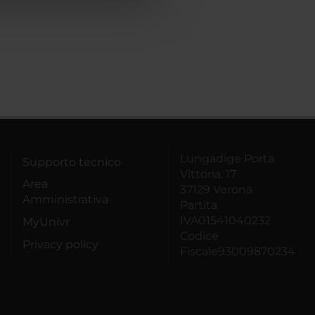
Lungadige Porta
Supporto tecnico
Vittoria, 17
Area
37129 Verona
Amministrativa
Partita
IVA01541040232
MyUnivr
Codice
Privacy policy
Fiscale93009870234