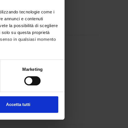
utilizzando tecnologie come i
re annunci e contenuti
vete la possibilità di scegliere
li solo su questa proprietà
consenso in qualsiasi momento
alche metro,
Marketing
e specifiche (impronte
ezione dettagli
. Puoi
Accetta tutti
l media e per analizzare il
ostri partner che si occupano
azioni che hai fornito loro o