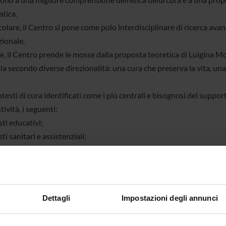
atica.
colare, il Centro si pone come polo interdisciplinare di ricerca avanz
zionale.
ne, il Centro prende le mosse dalla proposta teoretica di Luigina Mor
ola secondo diverse direzionalità: una cura che preserva la vita, un
ntesti di cura identificati come i più centrali e bisognosi del suppor
tività, i seguenti:
ti educativi;
ti sanitari e assistenziali;
 sociali;
ti di elaborazione del pensiero politico.
do una prospettiva di “service research”, seguendo l’approccio prag
 della propria azione di ricerca, perseguendo anche finalità cultural
Dettagli
Impostazioni degli annunci
, in particolare rivolgendosi a professioniste/i (educatrici/ori, inse
bili di istituzioni politiche ecc.).