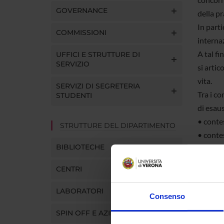
GOVERNANCE
della pr
In parti
COMMISSIONI
interna
A tal fi
UFFICI E STRUTTURE DI
SERVIZIO
si artic
vita.
SERVIZI DI SEGRETERIA
Tra i co
STUDENTI
di esaus
• contes
STRUTTURE DEL DIPARTIMENTO
• contes
BIBLIOTECHE
• servizi
• contes
CENTRI
Adottan
politica
LABORATORI
Consenso
promosse
SPIN OFF E AZIENDE
responsa