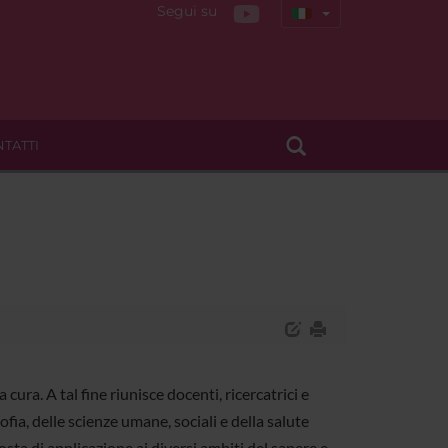
Segui su
TATTI
 cura. A tal fine riunisce docenti, ricercatrici e
sofia, delle scienze umane, sociali e della salute
ta di applicazione ai diversi ambiti del sapere e