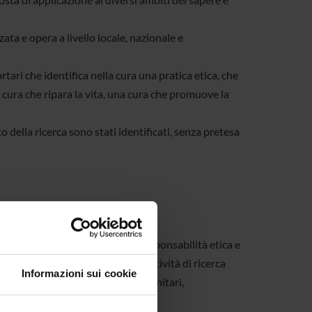
ata e opera a livello locale, nazionale e
tari che identifica nella cura una pratica etica, che
a cura che ripara la vita, una cura che promuove la
to della ricerca sono stati identificati, senza pretesa
matista, il Centro assume la responsabilità etica e
i e di formazione connesse alle attività di ricerca
Informazioni sui cookie
gnanti, operatrici/ori sociali e sanitari,