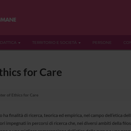
IDATTICA
TERRITORIO E SOCIETÀ
PERSONE
CON
hics for Care
er of Ethics for Care
o ha finalità di ricerca, teorica ed empirica, nel campo dell’etica della
ori impegnati in percorsi di ricerca che, nei diversi ambiti della filo
no a una migliore comprensione dell’etica della cura e a una propos