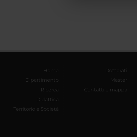
che hanno raccolto dal tuo uti
Home
Dottorati
Dipartimento
Master
Ricerca
Contatti e mappa
Didattica
Territorio e Società