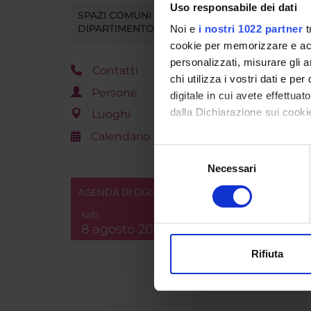
Uso responsabile dei dati
SPAZI COMUNI DEL
DIPARTIMENTO
Noi e
i nostri 1022 partner
t
cookie per memorizzare e acce
personalizzati, misurare gli an
Detta
Contatti
chi utilizza i vostri dati e pe
Persone
digitale in cui avete effettua
dalla Dichiarazione sui cookie
Luoghi
Respon
Calendario
Con il tuo consenso, vorrem
Selezione
raccogliere informazi
Necessari
del
Identificare il tuo di
consenso
AGENDA DI OGGI
digitali).
sab
Approfondisci come vengono el
8 agosto 2026
modificare o ritirare il tuo 
Rifiuta
Utilizziamo i cookie per perso
nostro traffico. Condividiamo 
di analisi dei dati web, pubbl