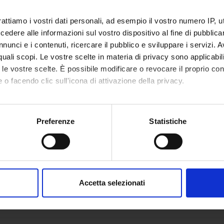
rattiamo i vostri dati personali, ad esempio il vostro numero IP, 
dere alle informazioni sul vostro dispositivo al fine di pubblica
nunci e i contenuti, ricercare il pubblico e sviluppare i servizi. A
Componenti
Avvisi
Documenti disponibili
gli
10
r quali scopi. Le vostre scelte in materia di privacy sono applicabi
to le vostre scelte. È possibile modificare o revocare il proprio 
 o facendo clic sull'icona di attivazione della privacy.
sabile
Luigina Mortari
mo anche:
oni sulla tua posizione geografica, con un'approssimazione di qu
Preferenze
Statistiche
spositivo, scansionandolo attivamente alla ricerca di caratteristich
aborati i tuoi dati personali e imposta le tue preferenze nella
s
consenso in qualsiasi momento dalla Dichiarazione sui cookie.
Accetta selezionati
nalizzare contenuti ed annunci, per fornire funzionalità dei socia
inoltre informazioni sul modo in cui utilizzi il nostro sito con i n
icità e social media, i quali potrebbero combinarle con altre inform