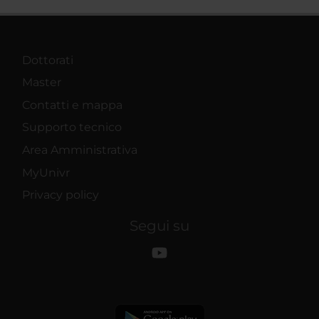
Dottorati
Master
Contatti e mappa
Supporto tecnico
Area Amministrativa
MyUnivr
Privacy policy
Segui su