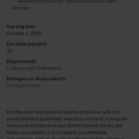
Relazioni comunitarie e capitale sociale nella realtà
Veronese
Starting date
October 1, 2005
Duration (months)
12
Departments
Cultures and Civilizations
Managers or local contacts
Di Nicola Paola
Le riflessioni teoriche e le ricerche empiriche sulle reti
sociali primarie (parentela, amicizia e vicinato) si possono
ricondurre all’interno di due distinti filoni di studio, che
hanno conosciuto, in anni recenti, una notevole
convergenza. Agli studi sulla morfogenesi delle relazioni