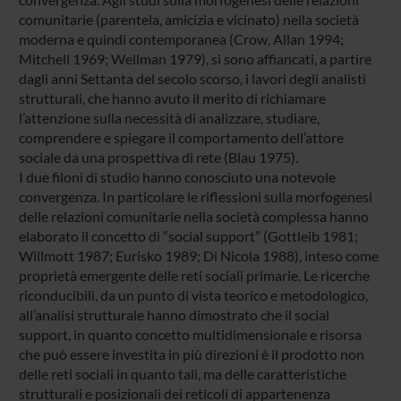
comunitarie (parentela, amicizia e vicinato) nella società
moderna e quindi contemporanea (Crow, Allan 1994;
Mitchell 1969; Wellman 1979), si sono affiancati, a partire
dagli anni Settanta del secolo scorso, i lavori degli analisti
strutturali, che hanno avuto il merito di richiamare
l’attenzione sulla necessità di analizzare, studiare,
comprendere e spiegare il comportamento dell’attore
sociale da una prospettiva di rete (Blau 1975).
I due filoni di studio hanno conosciuto una notevole
convergenza. In particolare le riflessioni sulla morfogenesi
delle relazioni comunitarie nella società complessa hanno
elaborato il concetto di “social support” (Gottleib 1981;
Willmott 1987; Eurisko 1989; Di Nicola 1988), inteso come
proprietà emergente delle reti sociali primarie. Le ricerche
riconducibili, da un punto di vista teorico e metodologico,
all’analisi strutturale hanno dimostrato che il social
support, in quanto concetto multidimensionale e risorsa
che può essere investita in più direzioni è il prodotto non
delle reti sociali in quanto tali, ma delle caratteristiche
strutturali e posizionali dei reticoli di appartenenza