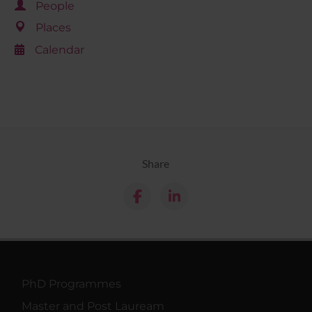
People
Places
Calendar
Share
PhD Programmes
Master and Post Lauream