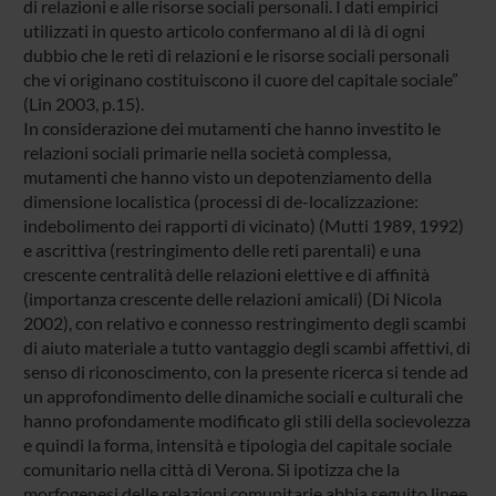
di relazioni e alle risorse sociali personali. I dati empirici
utilizzati in questo articolo confermano al di là di ogni
dubbio che le reti di relazioni e le risorse sociali personali
che vi originano costituiscono il cuore del capitale sociale”
(Lin 2003, p.15).
In considerazione dei mutamenti che hanno investito le
relazioni sociali primarie nella società complessa,
mutamenti che hanno visto un depotenziamento della
dimensione localistica (processi di de-localizzazione:
indebolimento dei rapporti di vicinato) (Mutti 1989, 1992)
e ascrittiva (restringimento delle reti parentali) e una
crescente centralità delle relazioni elettive e di affinità
(importanza crescente delle relazioni amicali) (Di Nicola
2002), con relativo e connesso restringimento degli scambi
di aiuto materiale a tutto vantaggio degli scambi affettivi, di
senso di riconoscimento, con la presente ricerca si tende ad
un approfondimento delle dinamiche sociali e culturali che
hanno profondamente modificato gli stili della socievolezza
e quindi la forma, intensità e tipologia del capitale sociale
comunitario nella città di Verona. Si ipotizza che la
morfogenesi delle relazioni comunitarie abbia seguito linee