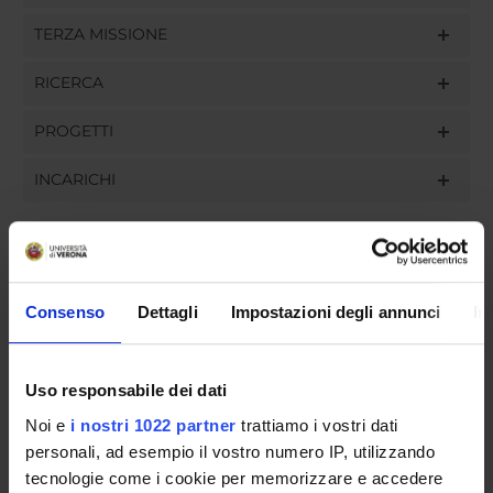
TERZA MISSIONE
RICERCA
PROGETTI
INCARICHI
ORGANIZZAZIONE
Consenso
Dettagli
Impostazioni degli annunci
In
GOVERNANCE
Uso responsabile dei dati
COMMISSIONI
Noi e
i nostri 1022 partner
trattiamo i vostri dati
UFFICI E STRUTTURE DI SERVIZIO
personali, ad esempio il vostro numero IP, utilizzando
tecnologie come i cookie per memorizzare e accedere
SERVIZI DI SEGRETERIA STUDENTI