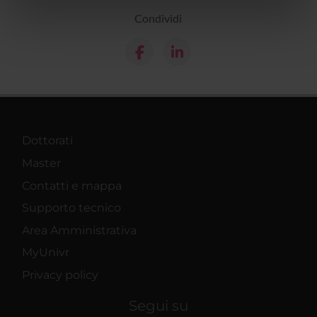
informazioni sul modo in cui utilizzi il nostro sito con i
Condividi
nostri partner che si occupano di analisi dei dati web,
pubblicità e social media, i quali potrebbero combinarle
con altre informazioni che hai fornito loro o che hanno
raccolto dal tuo utilizzo dei loro servizi.
Dottorati
Master
Contatti e mappa
Supporto tecnico
Area Amministrativa
MyUnivr
Privacy policy
Segui su