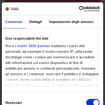
Seminari relativi al corso
ORARIO LEZIONI
Consenso
Dettagli
Impostazioni degli annunci
In
Vai all'orario delle lezioni
Uso responsabile dei dati
Noi e
i nostri 1022 partner
trattiamo i vostri dati
Presentazione
personali, ad esempio il vostro numero IP, utilizzando
Come iscriversi
tecnologie come i cookie per memorizzare e accedere
Insegnamenti
alle informazioni sul vostro dispositivo al fine di
Calendario didattico
pubblicare annunci e contenuti personalizzati, misurare
Orario lezioni
gli annunci e i contenuti, ricercare il pubblico e sviluppare
Piani didattici
i servizi. Avete la possibilità di scegliere chi utilizza i
Calendario esami
vostri dati e per quali scopi. Le vostre scelte in materia di
Bacheca avvisi
privacy sono applicabili solo su questa proprietà digitale
Proposte tesi e stage
in cui avete effettuato le vostre scelte. È possibile
Selezione
modificare o revocare il proprio consenso in qualsiasi
Organi collegiali e di governo
Necessari
del