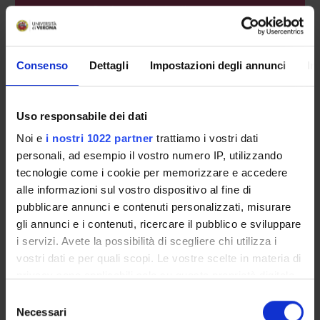
Seminars related to the course
LESSON TIMETABLE
Consenso
Dettagli
Impostazioni degli annunci
In
Go to lesson schedule
Uso responsabile dei dati
Noi e
i nostri 1022 partner
trattiamo i vostri dati
Overview
personali, ad esempio il vostro numero IP, utilizzando
Enrolment Policy
tecnologie come i cookie per memorizzare e accedere
Courses
alle informazioni sul vostro dispositivo al fine di
Academic Calendar
pubblicare annunci e contenuti personalizzati, misurare
Lesson timetable
gli annunci e i contenuti, ricercare il pubblico e sviluppare
Degree Programme
i servizi. Avete la possibilità di scegliere chi utilizza i
Exam calendar
vostri dati e per quali scopi. Le vostre scelte in materia di
Notices
privacy sono applicabili solo su questa proprietà digitale
in cui avete effettuato le vostre scelte. È possibile
Thesis and internship proposals
Selezione
modificare o revocare il proprio consenso in qualsiasi
Governing bodies
Necessari
del