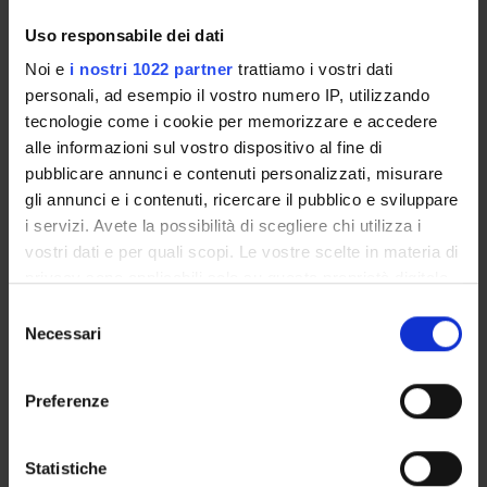
Rosanna Cima
Uso responsabile dei dati
Associate Professor
Noi e
i nostri 1022 partner
trattiamo i vostri dati
Cristina Lonardi
Associate Professor
personali, ad esempio il vostro numero IP, utilizzando
tecnologie come i cookie per memorizzare e accedere
Valentina Moro
Full Professor
alle informazioni sul vostro dispositivo al fine di
pubblicare annunci e contenuti personalizzati, misurare
Stefania Pontrandolfo
Associate Professor
gli annunci e i contenuti, ricercare il pubblico e sviluppare
i servizi. Avete la possibilità di scegliere chi utilizza i
Gianluca Solla
vostri dati e per quali scopi. Le vostre scelte in materia di
Associate Professor
privacy sono applicabili solo su questa proprietà digitale
in cui avete effettuato le vostre scelte. È possibile
Selezione
modificare o revocare il proprio consenso in qualsiasi
Necessari
del
RESEARCH INTERESTS
momento dalla Dichiarazione sui cookie o facendo clic
consenso
sull'icona di attivazione della privacy.
PROJECTS
Preferenze
Con il tuo consenso, vorremmo anche:
raccogliere informazioni sulla tua posizione
Statistiche