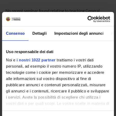
No recent seminar found relating to teaching General
sociology (m) .
Consenso
Dettagli
Impostazioni degli annunci
In
STUDYING
COURSES
Uso responsabile dei dati
Noi e
i nostri 1022 partner
trattiamo i vostri dati
PHD PROGRAMMES AND POSTGRADUATE
personali, ad esempio il vostro numero IP, utilizzando
TRAINING
tecnologie come i cookie per memorizzare e accedere
alle informazioni sul vostro dispositivo al fine di
Contacts
pubblicare annunci e contenuti personalizzati, misurare
People
gli annunci e i contenuti, ricercare il pubblico e sviluppare
Places
i servizi. Avete la possibilità di scegliere chi utilizza i
vostri dati e per quali scopi. Le vostre scelte in materia di
Calendar
privacy sono applicabili solo su questa proprietà digitale
in cui avete effettuato le vostre scelte. È possibile