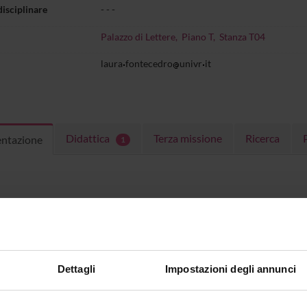
disciplinare
- - -
Palazzo di Lettere, Piano T, Stanza T04
laura
fontecedro
univr
it
Didattica
Terza missione
Ricerca
entazione
1
IO DI RICEVIMENTO
 Ore 11.00 - 12.00,
Palazzo di Lettere, piano T, stanza T04
04, dipartimento di Scienze Umane, palazzo Lettere
appuntamento da concordare direttamente con la docente per e-m
Dettagli
Impostazioni degli annunci
ulum
cv_ita
(pdf, it, 540 KB, 05/08/25)
elenco pubblicazioni
(pdf, it, 80 KB,