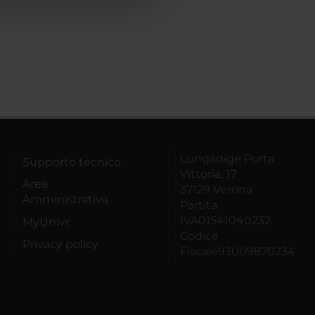
Lungadige Porta
Supporto tecnico
Vittoria, 17
Area
37129 Verona
Amministrativa
Partita
IVA01541040232
MyUnivr
Codice
Privacy policy
Fiscale93009870234