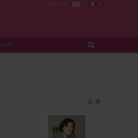
Segui su
TATTI