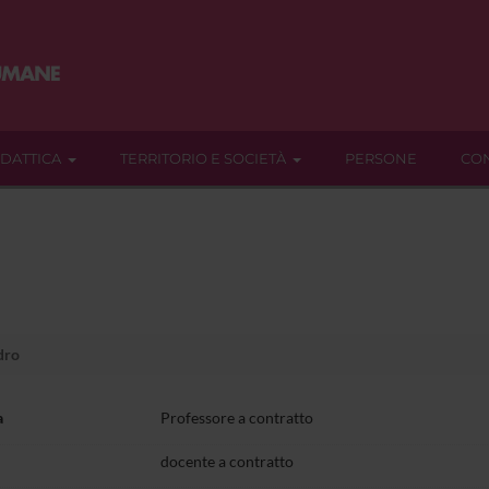
IDATTICA
TERRITORIO E SOCIETÀ
PERSONE
CON
dro
a
Professore a contratto
docente a contratto