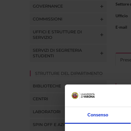
Settore 
GOVERNANCE
Ufficio
COMMISSIONI
E-mail
UFFICI E STRUTTURE DI
SERVIZIO
SERVIZI DI SEGRETERIA
STUDENTI
Pres
STRUTTURE DEL DIPARTIMENTO
BIBLIOTECHE
ORAR
lunedì,
CENTRI
Aula T.
LABORATORI
Previo 
Consenso
Curric
SPIN OFF E AZIENDE