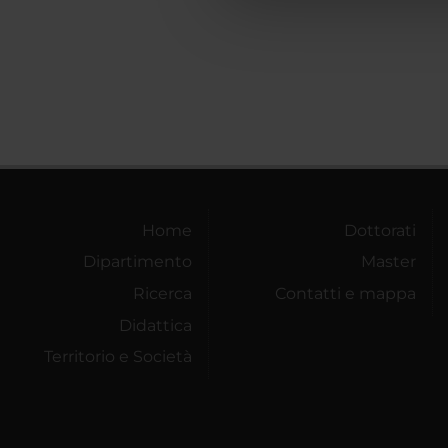
che hanno raccolto dal tuo uti
Home
Dottorati
Dipartimento
Master
Ricerca
Contatti e mappa
Didattica
Territorio e Società