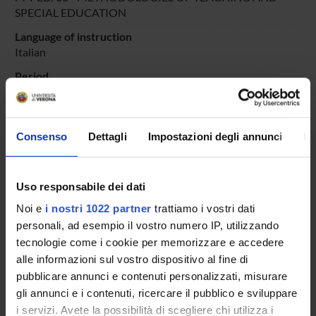
SPECIAL EDUCATION
Language of instruction
Italian
Period
DIDATTICA SOSTEGNO
dal Oct 25, 2025 al Jun 30, 2025.
Course news
Consenso
Dettagli
Impostazioni degli annunci
In
Seminars related to the course
LESSON TIMETABLE
Uso responsabile dei dati
Noi e
i nostri 1022 partner
trattiamo i vostri dati
Go to lesson schedule
personali, ad esempio il vostro numero IP, utilizzando
tecnologie come i cookie per memorizzare e accedere
alle informazioni sul vostro dispositivo al fine di
pubblicare annunci e contenuti personalizzati, misurare
Overview
gli annunci e i contenuti, ricercare il pubblico e sviluppare
Enrolment Policy
i servizi. Avete la possibilità di scegliere chi utilizza i