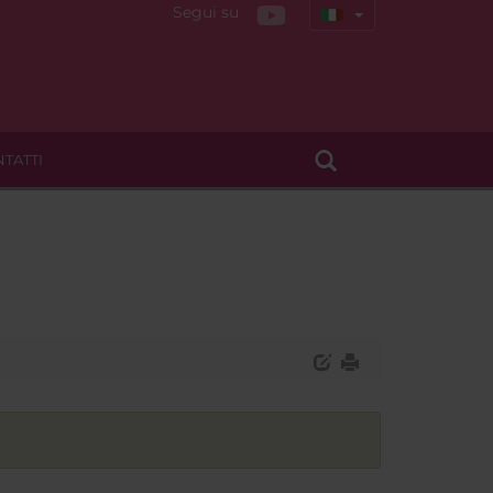
Segui su
TATTI