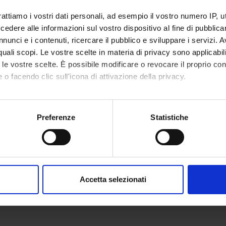
DAL
rattiamo i vostri dati personali, ad esempio il vostro numero IP, 
dere alle informazioni sul vostro dispositivo al fine di pubblica
nunci e i contenuti, ricercare il pubblico e sviluppare i servizi. A
r quali scopi. Le vostre scelte in materia di privacy sono applicabi
to le vostre scelte. È possibile modificare o revocare il proprio 
 o facendo clic sull'icona di attivazione della privacy.
mo anche:
oni sulla tua posizione geografica, con un'approssimazione di qu
Preferenze
Statistiche
spositivo, scansionandolo attivamente alla ricerca di caratteristich
aborati i tuoi dati personali e imposta le tue preferenze nella
s
consenso in qualsiasi momento dalla Dichiarazione sui cookie.
Accetta selezionati
nalizzare contenuti ed annunci, per fornire funzionalità dei socia
inoltre informazioni sul modo in cui utilizzi il nostro sito con i n
icità e social media, i quali potrebbero combinarle con altre inform
lizzo dei loro servizi.