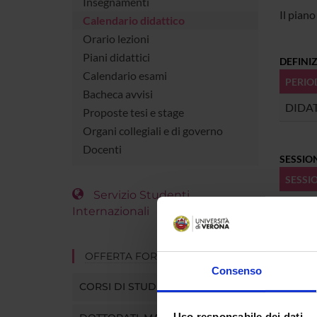
Insegnamenti
Il piano
Calendario didattico
Orario lezioni
Piani didattici
DEFINIZ
Calendario esami
PERIO
Bacheca avvisi
DIDA
Proposte tesi e stage
Organi collegiali e di governo
Docenti
SESSION
SESSI
Servizio Studenti
Internazionali
SESSION
SESSI
OFFERTA FORMATIVA
Consenso
CORSI DI STUDIO
VACAN
Uso responsabile dei dati