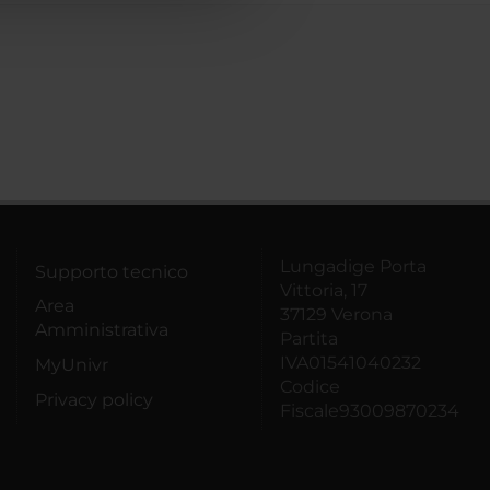
Lungadige Porta
Supporto tecnico
Vittoria, 17
Area
37129 Verona
Amministrativa
Partita
IVA01541040232
MyUnivr
Codice
Privacy policy
Fiscale93009870234