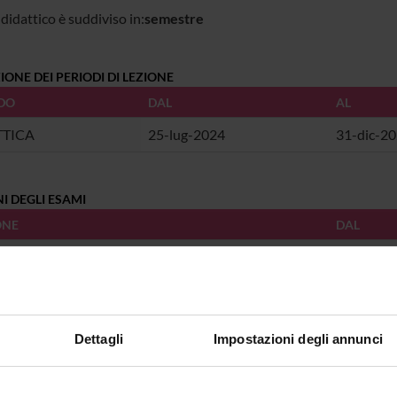
 didattico è suddiviso in:
semestre
IONE DEI PERIODI DI LEZIONE
DO
DAL
AL
TTICA
25-lug-2024
31-dic-2
I DEGLI ESAMI
ONE
DAL
I DI LAUREE
ONE
DAL
Dettagli
Impostazioni degli annunci
ZE