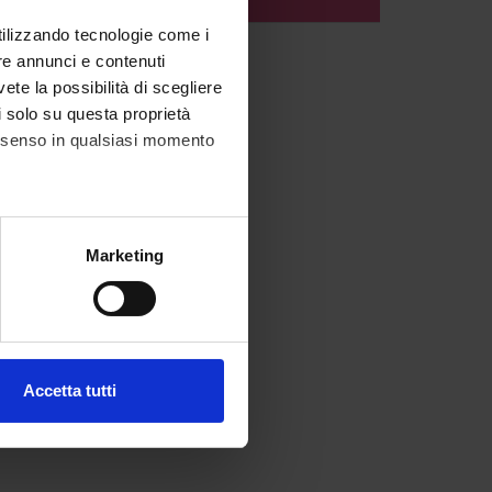
AL
utilizzando tecnologie come i
re annunci e contenuti
vete la possibilità di scegliere
li solo su questa proprietà
consenso in qualsiasi momento
alche metro,
Marketing
e specifiche (impronte
ezione dettagli
. Puoi
Accetta tutti
l media e per analizzare il
ostri partner che si occupano
azioni che hai fornito loro o