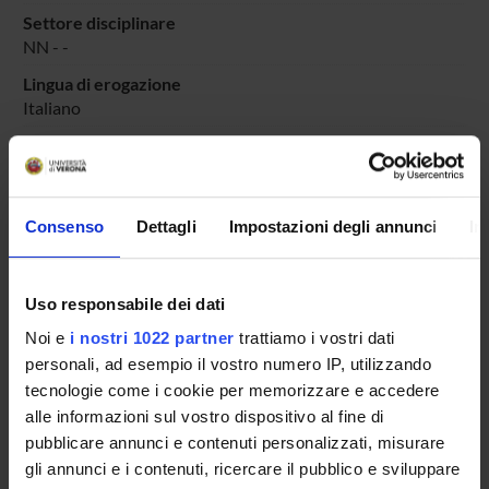
Settore disciplinare
NN - -
Lingua di erogazione
Italiano
Periodo
PERIODO
dal 6-dic-2021 al 31-lug-2022.
Avvisi relativi al corso
Consenso
Dettagli
Impostazioni degli annunci
In
Seminari relativi al corso
Uso responsabile dei dati
ORARIO LEZIONI
Noi e
i nostri 1022 partner
trattiamo i vostri dati
Vai all'orario delle lezioni
personali, ad esempio il vostro numero IP, utilizzando
tecnologie come i cookie per memorizzare e accedere
alle informazioni sul vostro dispositivo al fine di
pubblicare annunci e contenuti personalizzati, misurare
gli annunci e i contenuti, ricercare il pubblico e sviluppare
Presentazione