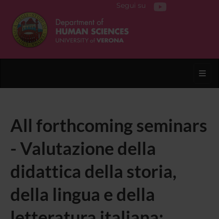
Segui su
Toggl
All forthcoming seminars
- Valutazione della
didattica della storia,
della lingua e della
letteratura italiana: