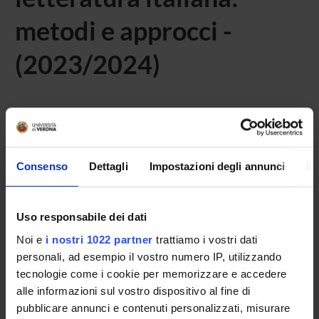
metodi e approcci -
(2023/2024)
Home
Teaching
Seminars
No recent seminar found relating to teaching Valutazione
Consenso
Dettagli
Impostazioni degli annunci
In
della didattica della storia, della lingua e della letteratura
italiana: metodi e approcci.
Uso responsabile dei dati
Noi e
i nostri 1022 partner
trattiamo i vostri dati
personali, ad esempio il vostro numero IP, utilizzando
STUDYING
tecnologie come i cookie per memorizzare e accedere
COURSES
alle informazioni sul vostro dispositivo al fine di
pubblicare annunci e contenuti personalizzati, misurare