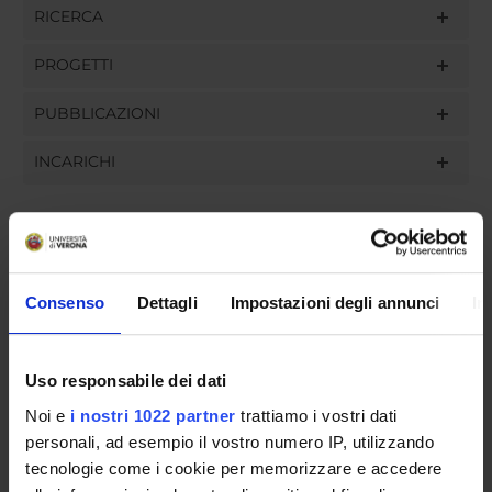
RICERCA
PROGETTI
PUBBLICAZIONI
INCARICHI
ORGANIZZAZIONE
Consenso
Dettagli
Impostazioni degli annunci
In
GOVERNANCE
COMMISSIONI
Uso responsabile dei dati
Noi e
i nostri 1022 partner
trattiamo i vostri dati
UFFICI E STRUTTURE DI SERVIZIO
personali, ad esempio il vostro numero IP, utilizzando
tecnologie come i cookie per memorizzare e accedere
SERVIZI DI SEGRETERIA STUDENTI