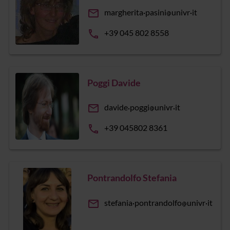
email
margherita
pasini
univr
it
phone
+39 045 802 8558
Poggi Davide
email
davide
poggi
univr
it
phone
+39 045802 8361
Pontrandolfo Stefania
email
stefania
pontrandolfo
univr
it