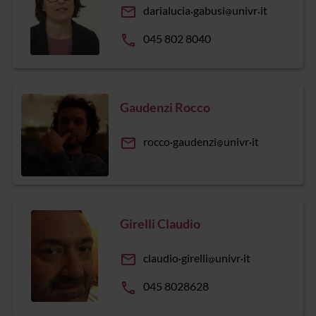
email
darialucia
gabusi
univr
it
phone
045 802 8040
Gaudenzi Rocco
email
rocco
gaudenzi
univr
it
Girelli Claudio
email
claudio
girelli
univr
it
phone
045 8028628