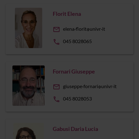
Florit Elena
email
elena
florit
univr
it
phone
045 8028065
Fornari Giuseppe
email
giuseppe
fornari
univr
it
phone
045 8028053
Gabusi Daria Lucia