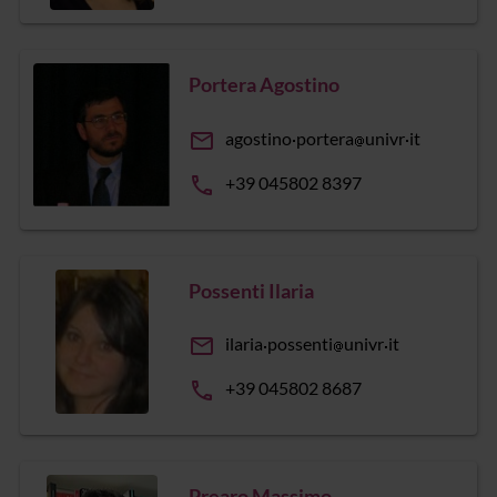
Portera Agostino
email
agostino
portera
univr
it
phone
+39 045802 8397
Possenti Ilaria
email
ilaria
possenti
univr
it
phone
+39 045802 8687
Prearo Massimo