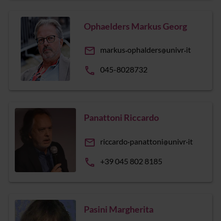
Ophaelders Markus Georg
email
markus
ophalders
univr
it
phone
045-8028732
Panattoni Riccardo
email
riccardo
panattoni
univr
it
phone
+39 045 802 8185
Pasini Margherita