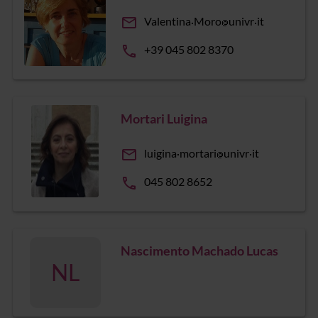
email
Valentina
Moro
univr
it
phone
+39 045 802 8370
Mortari Luigina
email
luigina
mortari
univr
it
phone
045 802 8652
Nascimento Machado Lucas
NL