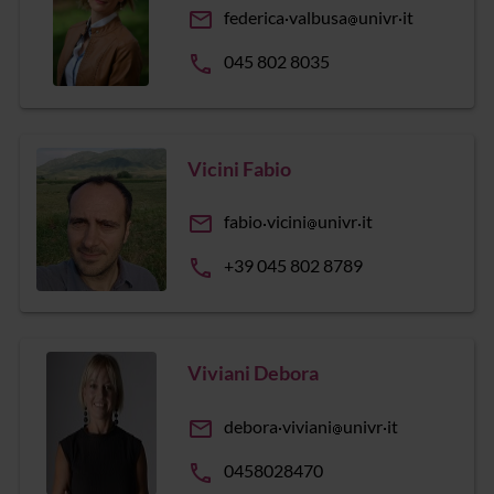
email
federica
valbusa
univr
it
phone
045 802 8035
Vicini Fabio
email
fabio
vicini
univr
it
phone
+39 045 802 8789
Viviani Debora
email
debora
viviani
univr
it
phone
0458028470