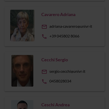
Cavarero Adriana
email
adriana
cavarero
univr
it
phone
+39 045802 8066
Cecchi Sergio
email
sergio
cecchi
univr
it
phone
0458028034
Ceschi Andrea