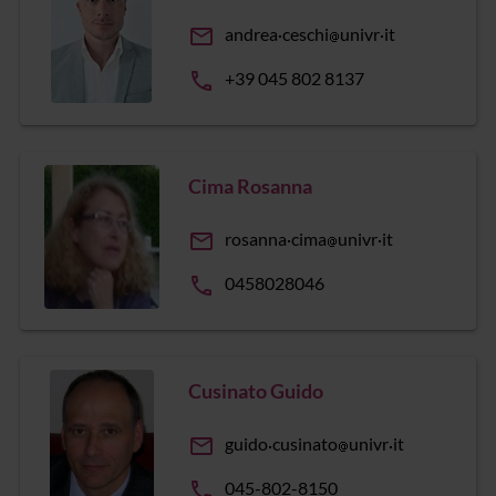
email
andrea
ceschi
univr
it
phone
+39 045 802 8137
Cima Rosanna
email
rosanna
cima
univr
it
phone
0458028046
Cusinato Guido
email
guido
cusinato
univr
it
phone
045-802-8150