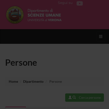
Segui su
Toggl
Persone
Home
Dipartimento
Persone
Cerca persone