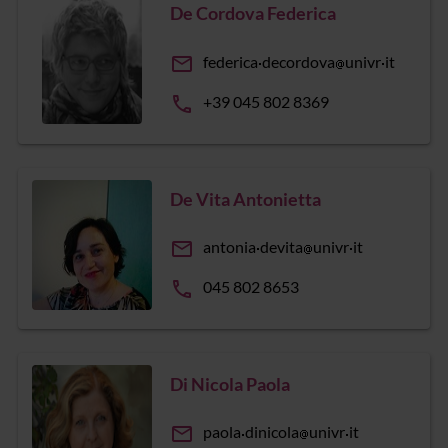
De Cordova Federica
email
federica
decordova
univr
it
phone
+39 045 802 8369
De Vita Antonietta
email
antonia
devita
univr
it
phone
045 802 8653
Di Nicola Paola
email
paola
dinicola
univr
it