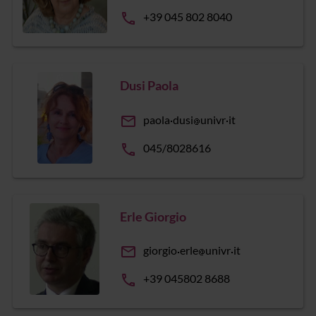
phone
+39 045 802 8040
Dusi Paola
email
paola
dusi
univr
it
phone
045/8028616
Erle Giorgio
email
giorgio
erle
univr
it
phone
+39 045802 8688