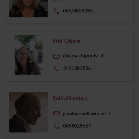
phone
045/8028385
Sita' Chiara
email
chiara
sita
univr
it
phone
3491383836
Solla Gianluca
email
gianluca
solla
univr
it
phone
0458028667