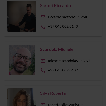
Sartori Riccardo
email
riccardo
sartori
univr
it
phone
+39 045 802 8140
Scandola Michele
email
michele
scandola
univr
it
phone
+39 045 802 8407
Silva Roberta
email
roberta
silva
univr
it