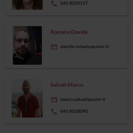
phone
045 8028157
Romano Davide
email
davide
romano
univr
it
Salvati Marco
email
marco
salvati
univr
it
phone
045 8028090