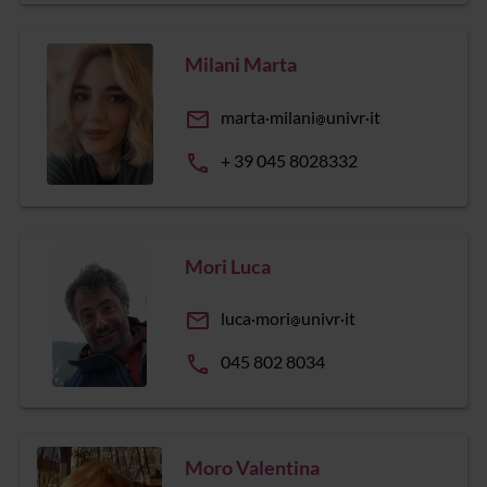
Milani Marta
email
marta
milani
univr
it
phone
+ 39 045 8028332
Mori Luca
email
luca
mori
univr
it
phone
045 802 8034
Moro Valentina