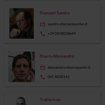
Stanzani Sandro
email
sandro
stanzani
univr
it
phone
+39 0458028649
Stavru Alessandro
email
alessandro
stavru
univr
it
phone
045 8028143
Traina Ivan