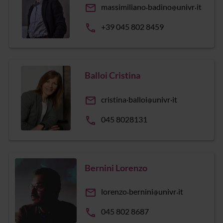
email
massimiliano
badino
univr
it
phone
+39 045 802 8459
Balloi Cristina
email
cristina
balloi
univr
it
phone
045 8028131
Bernini Lorenzo
email
lorenzo
bernini
univr
it
phone
045 802 8687