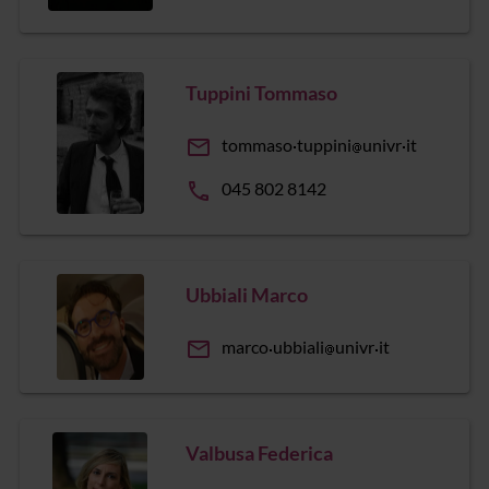
Tuppini Tommaso
email
tommaso
tuppini
univr
it
phone
045 802 8142
Ubbiali Marco
email
marco
ubbiali
univr
it
Valbusa Federica