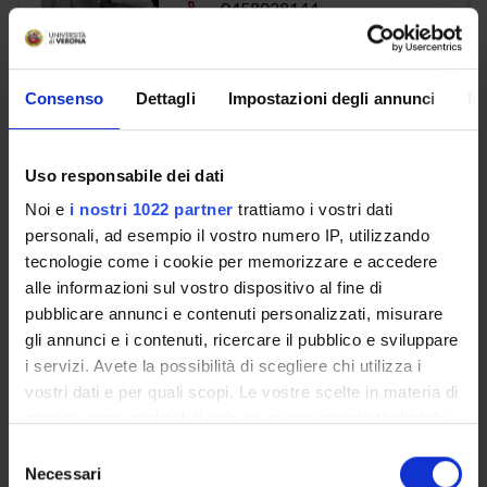
phone
0458028144
Consenso
Dettagli
Impostazioni degli annunci
In
Lonardi Cristina
email
cristina
lonardi
univr
it
Uso responsabile dei dati
phone
045/8028360
Noi e
i nostri 1022 partner
trattiamo i vostri dati
personali, ad esempio il vostro numero IP, utilizzando
tecnologie come i cookie per memorizzare e accedere
alle informazioni sul vostro dispositivo al fine di
Lorini Gualtiero
pubblicare annunci e contenuti personalizzati, misurare
gli annunci e i contenuti, ricercare il pubblico e sviluppare
i servizi. Avete la possibilità di scegliere chi utilizza i
email
gualtiero
lorini
univr
it
vostri dati e per quali scopi. Le vostre scelte in materia di
phone
04580288871
privacy sono applicabili solo su questa proprietà digitale
in cui avete effettuato le vostre scelte. È possibile
Selezione
modificare o revocare il proprio consenso in qualsiasi
Necessari
del