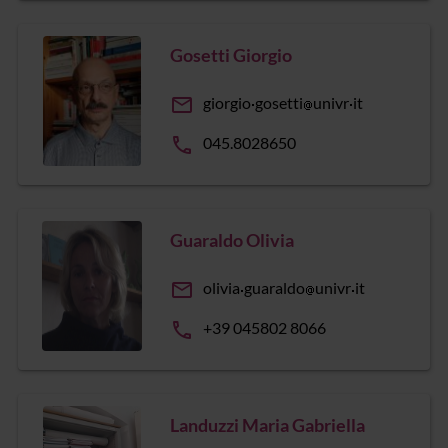
Gosetti Giorgio
email
giorgio
gosetti
univr
it
phone
045.8028650
Guaraldo Olivia
email
olivia
guaraldo
univr
it
phone
+39 045802 8066
Landuzzi Maria Gabriella