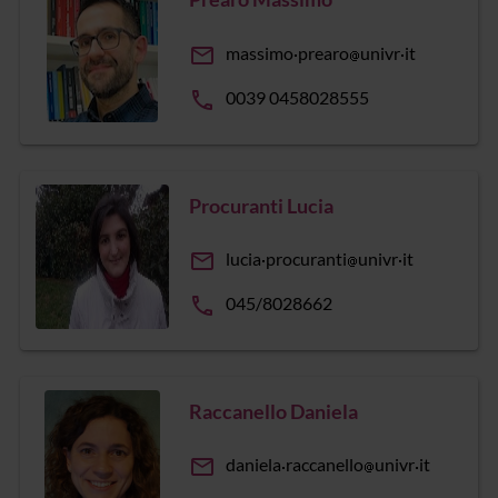
email
massimo
prearo
univr
it
phone
0039 0458028555
Procuranti Lucia
email
lucia
procuranti
univr
it
phone
045/8028662
Raccanello Daniela
email
daniela
raccanello
univr
it