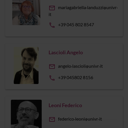
email
mariagabriella
landuzzi
univr
it
phone
+39 045 802 8547
Lascioli Angelo
email
angelo
lascioli
univr
it
phone
+39 045802 8156
Leoni Federico
email
federico
leoni
univr
it