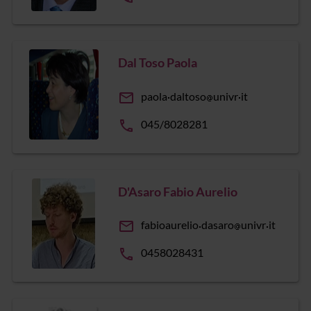
Dal Toso Paola
email
paola
daltoso
univr
it
phone
045/8028281
D'Asaro Fabio Aurelio
email
fabioaurelio
dasaro
univr
it
phone
0458028431