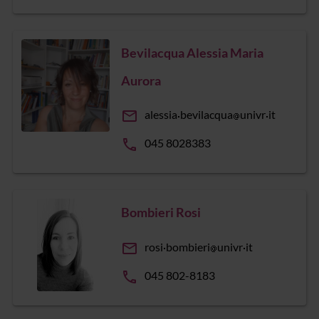
Bevilacqua Alessia Maria
Aurora
email
alessia
bevilacqua
univr
it
phone
045 8028383
Bombieri Rosi
email
rosi
bombieri
univr
it
phone
045 802-8183