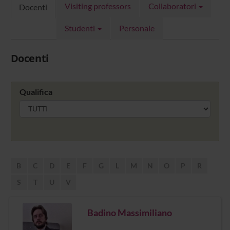
Visiting professors
Collaboratori
Docenti
Studenti
Personale
Docenti
Qualifica
B
C
D
E
F
G
L
M
N
O
P
R
S
T
U
V
Badino Massimiliano