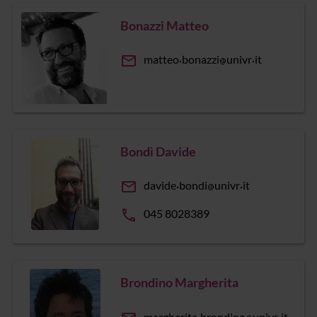
Bonazzi Matteo
email
matteo
bonazzi
univr
it
Bondì Davide
email
davide
bondi
univr
it
phone
045 8028389
Brondino Margherita
margherita
brondino
univr
it