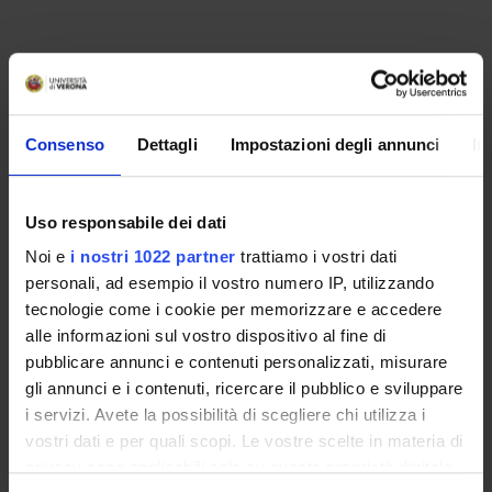
Presentazione
Come iscriversi
Consenso
Dettagli
Impostazioni degli annunci
In
Preparati con Univr
Conoscenze iniziali - Saperi Minimi (OFA)
Insegnamenti
Uso responsabile dei dati
Calendario didattico
Noi e
i nostri 1022 partner
trattiamo i vostri dati
Orario lezioni
personali, ad esempio il vostro numero IP, utilizzando
Piani didattici
tecnologie come i cookie per memorizzare e accedere
Calendario esami
alle informazioni sul vostro dispositivo al fine di
Bacheca avvisi
pubblicare annunci e contenuti personalizzati, misurare
Proposte tesi e stage
gli annunci e i contenuti, ricercare il pubblico e sviluppare
Organi collegiali e di governo
i servizi. Avete la possibilità di scegliere chi utilizza i
Docenti
vostri dati e per quali scopi. Le vostre scelte in materia di
Gestione carriere
privacy sono applicabili solo su questa proprietà digitale