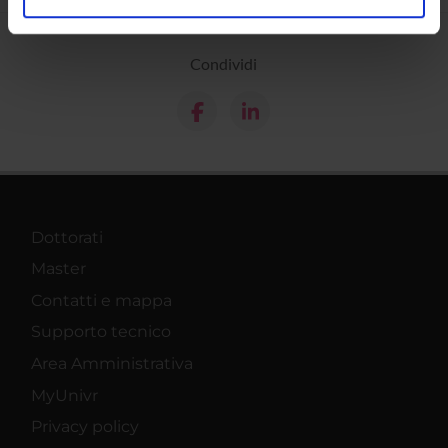
analizzare il nostro traffico. Condividiamo inoltre
informazioni sul modo in cui utilizzi il nostro sito con i
Condividi
nostri partner che si occupano di analisi dei dati web,
pubblicità e social media, i quali potrebbero combinarle
con altre informazioni che hai fornito loro o che hanno
raccolto dal tuo utilizzo dei loro servizi.
Dottorati
Master
Contatti e mappa
Supporto tecnico
Area Amministrativa
MyUnivr
Privacy policy