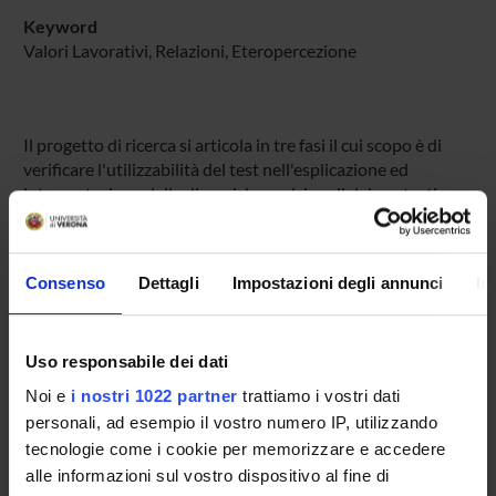
Keyword
Valori Lavorativi, Relazioni, Eteropercezione
Il progetto di ricerca si articola in tre fasi il cui scopo è di
verificare l'utilizzabilità del test nell'esplicazione ed
interpretazione delle dinamiche realzionali dei contesti
organizzativi.
Consenso
Dettagli
Impostazioni degli annunci
In
SPONSORS:
Ministero dell'Istruzione dell'Università e della Ricerca
Funds:
assigned and managed by the department
Uso responsabile dei dati
Noi e
i nostri 1022 partner
trattiamo i vostri dati
personali, ad esempio il vostro numero IP, utilizzando
tecnologie come i cookie per memorizzare e accedere
PROJECT PARTICIPANTS
alle informazioni sul vostro dispositivo al fine di