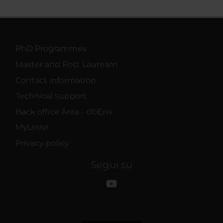
PhD Programmes
Master and Post Lauream
Contact information
Technical support
Back office Area - dbErw
MyUnivr
Privacy policy
Segui su