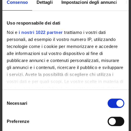
Consenso
Dettagli
Impostazioni degli annunci
In
Come iscriversi
Insegnamenti
Calendario didattico
Uso responsabile dei dati
Orario lezioni
Noi e
i nostri 1022 partner
trattiamo i vostri dati
Piani didattici
personali, ad esempio il vostro numero IP, utilizzando
Calendario esami
tecnologie come i cookie per memorizzare e accedere
Bacheca avvisi
alle informazioni sul vostro dispositivo al fine di
Proposte tesi e stage
pubblicare annunci e contenuti personalizzati, misurare
Organi collegiali e di governo
gli annunci e i contenuti, ricercare il pubblico e sviluppare
Docenti
i servizi. Avete la possibilità di scegliere chi utilizza i
vostri dati e per quali scopi. Le vostre scelte in materia di
privacy sono applicabili solo su questa proprietà digitale
OFFERTA FORMATIVA
in cui avete effettuato le vostre scelte. È possibile
Selezione
modificare o revocare il proprio consenso in qualsiasi
Necessari
del
CORSI DI STUDIO
momento dalla Dichiarazione sui cookie o facendo clic
consenso
sull'icona di attivazione della privacy.
DOTTORATI, MASTER E FORMAZIONE SUPERIORE
Preferenze
Con il tuo consenso, vorremmo anche: