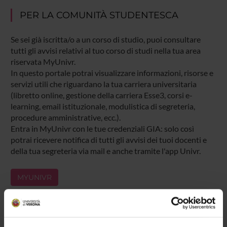
PER LA COMUNITÀ STUDENTESCA
Se sei già iscritta/o a un corso di studio, puoi consultare
tutti gli avvisi relativi al tuo corso di studi nella tua area
riservata MyUnivr.
In questo portale potrai visualizzare informazioni, risorse e
servizi utili che riguardano la tua carriera universitaria
(libretto online, gestione della carriera Esse3, corsi e-
learning, email istituzionale, modulistica di segreteria,
procedure amministrative, ecc.).
Entra in MyUnivr con le tue credenziali GIA: solo così
potrai ricevere notifica di tutti gli avvisi dei tuoi docenti e
della tua segreteria via mail e anche tramite l'app Univr.
MYUNIVR
Presentazione