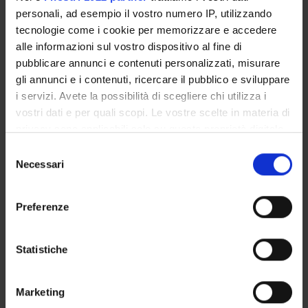
Seminars related to the course
personali, ad esempio il vostro numero IP, utilizzando
tecnologie come i cookie per memorizzare e accedere
To show the organization of the course that includes this
alle informazioni sul vostro dispositivo al fine di
module, follow this link
Course organization
pubblicare annunci e contenuti personalizzati, misurare
LESSON TIMETABLE
gli annunci e i contenuti, ricercare il pubblico e sviluppare
i servizi. Avete la possibilità di scegliere chi utilizza i
Go to lesson schedule
vostri dati e per quali scopi. Le vostre scelte in materia di
privacy sono applicabili solo su questa proprietà digitale
in cui avete effettuato le vostre scelte. È possibile
Selezione
modificare o revocare il proprio consenso in qualsiasi
Necessari
del
Overview
momento dalla Dichiarazione sui cookie o facendo clic
consenso
Enrolment Policy
sull'icona di attivazione della privacy.
Preferenze
Courses
Academic Calendar
Con il tuo consenso, vorremmo anche:
Lesson timetable
raccogliere informazioni sulla tua posizione
Statistiche
geografica, con un'approssimazione di qualche
Degree Programme
metro,
Exam calendar
Marketing
Identificare il tuo dispositivo, scansionandolo
Notices