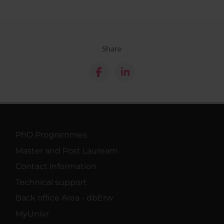
Share
PhD Programmes
Master and Post Lauream
Contact information
Technical support
Back office Area - dbErw
MyUnivr