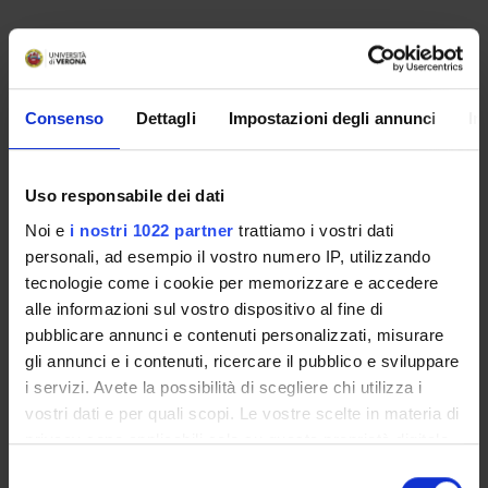
Per informazioni complete su obiettivi e sbocchi
professionali, consulta la Scheda Unica Annuale "SUA-
Consenso
Dettagli
Impostazioni degli annunci
In
CdS" sul sito
Universitaly
.
Uso responsabile dei dati
Overview
Noi e
i nostri 1022 partner
trattiamo i vostri dati
Enrolment Policy
personali, ad esempio il vostro numero IP, utilizzando
Courses
tecnologie come i cookie per memorizzare e accedere
Academic Calendar
alle informazioni sul vostro dispositivo al fine di
Lesson timetable
pubblicare annunci e contenuti personalizzati, misurare
Degree Programme
gli annunci e i contenuti, ricercare il pubblico e sviluppare
Exam calendar
i servizi. Avete la possibilità di scegliere chi utilizza i
vostri dati e per quali scopi. Le vostre scelte in materia di
Notices
privacy sono applicabili solo su questa proprietà digitale
Thesis and internship proposals
in cui avete effettuato le vostre scelte. È possibile
Governing bodies
Selezione