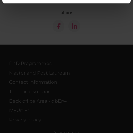
informazioni sul modo in cui utilizzi il nostro sito con i
Share
nostri partner che si occupano di analisi dei dati web,
pubblicità e social media, i quali potrebbero combinarle
con altre informazioni che hai fornito loro o che hanno
raccolto dal tuo utilizzo dei loro servizi.
PhD Programmes
Master and Post Lauream
Contact information
Technical support
Back office Area - dbErw
MyUnivr
Privacy policy
Segui su