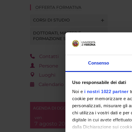
OFFERTA FORMATIVA
CORSI DI STUDIO
DOTTORATI, MASTER E
FORMAZIONE SUPERIORE
Contatti
Consenso
Persone
Luoghi
Uso responsabile dei dati
Calendario
Noi e
i nostri 1022 partner
t
cookie per memorizzare e acce
personalizzati, misurare gli an
AGENDA DI OGGI
chi utilizza i vostri dati e pe
ven
digitale in cui avete effettua
7 agosto 2026
dalla Dichiarazione sui cookie