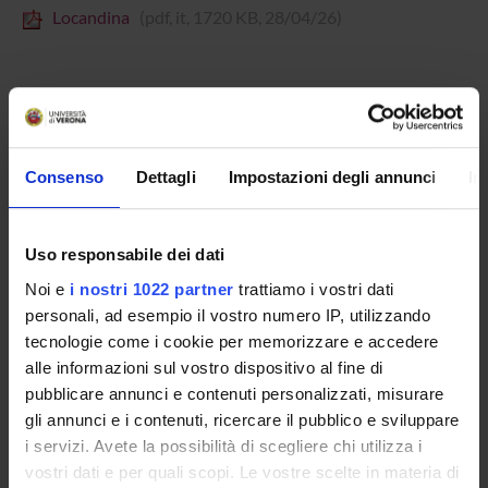
Locandina
(pdf, it, 1720 KB, 28/04/26)
Referente
Massimo Prearo
Consenso
Dettagli
Impostazioni degli annunci
In
Dipartimento
Scienze Umane
Uso responsabile dei dati
Noi e
i nostri 1022 partner
trattiamo i vostri dati
personali, ad esempio il vostro numero IP, utilizzando
ORGANIZZAZIONE
tecnologie come i cookie per memorizzare e accedere
alle informazioni sul vostro dispositivo al fine di
GOVERNANCE
pubblicare annunci e contenuti personalizzati, misurare
gli annunci e i contenuti, ricercare il pubblico e sviluppare
COMMISSIONI
i servizi. Avete la possibilità di scegliere chi utilizza i
vostri dati e per quali scopi. Le vostre scelte in materia di
UFFICI E STRUTTURE DI SERVIZIO