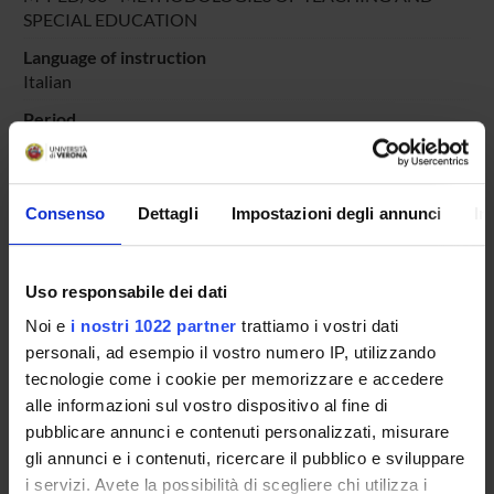
SPECIAL EDUCATION
Language of instruction
Italian
Period
PERIODO DIDATTICO
dal Sep 23, 2022 al Jun 30, 2023.
Course news
Consenso
Dettagli
Impostazioni degli annunci
In
Seminars related to the course
LESSON TIMETABLE
Uso responsabile dei dati
Noi e
i nostri 1022 partner
trattiamo i vostri dati
Go to lesson schedule
personali, ad esempio il vostro numero IP, utilizzando
tecnologie come i cookie per memorizzare e accedere
alle informazioni sul vostro dispositivo al fine di
pubblicare annunci e contenuti personalizzati, misurare
Overview
gli annunci e i contenuti, ricercare il pubblico e sviluppare
Enrolment Policy
i servizi. Avete la possibilità di scegliere chi utilizza i