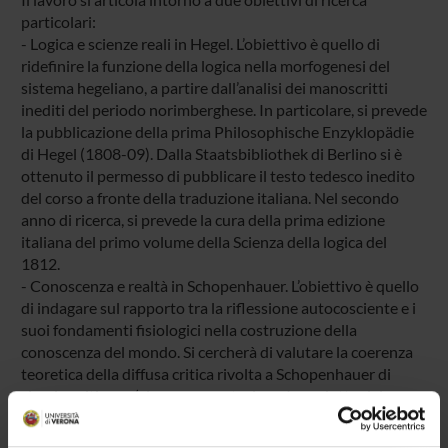
particolari:
- Logica e scienze reali in Hegel. L’obiettivo è quello di
ridefinire la funzione della logica nella morfogenesi del
sistema hegeliano, a partire dall’analisi dei manoscritti
inediti del periodo norimberghese. In particolare, si prevede
la pubblicazione della prima Philosophische Enzyklopädie
di Hegel (1808-09). Dalla Staatsbibliothek di Berlino si è
ottenuto il permesso di pubblicare il testo tedesco inedito
del corso a fronte della traduzione italiana. Nel secondo
anno di ricerca, si prevede la cura della prima edizione
italiana del primo volume della Scienza della logica del
1812.
- Conoscenza e realtà in Schopenhauer. L’obiettivo è quello
di indagare sul rapporto tra la riflessione autocosciente e i
suoi fondamenti fisiologici nella costruzione della
conoscenza del mondo. Si cercherà di valutare la coerenza
teoretica della diffusa critica rivolta a Schopenhauer di
circulus vitiosus («la rappresentazione è prodotto del
cervello e il cervello un prodotto della rappresentazione»),
considerando se egli piuttosto non ne faccia