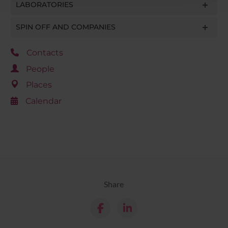
con altre informazioni che hai fornito loro o che hanno
LABORATORIES
raccolto dal tuo utilizzo dei loro servizi.
SPIN OFF AND COMPANIES
Contacts
People
Places
Calendar
Share