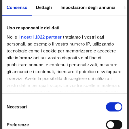
consapevolmente il cardine della filosofia stessa.
Consenso
Dettagli
Impostazioni degli annunci
In
SPONSORS:
Uso responsabile dei dati
Funds:
assigned and managed by the department
Noi e
i nostri 1022 partner
trattiamo i vostri dati
personali, ad esempio il vostro numero IP, utilizzando
tecnologie come i cookie per memorizzare e accedere
alle informazioni sul vostro dispositivo al fine di
PROJECT PARTICIPANTS
pubblicare annunci e contenuti personalizzati, misurare
Paolo Giuspoli
gli annunci e i contenuti, ricercare il pubblico e sviluppare
Professor from another university
i servizi. Avete la possibilità di scegliere chi utilizza i
vostri dati e per quali scopi. Le vostre scelte in materia di
privacy sono applicabili solo su questa proprietà digitale
in cui avete effettuato le vostre scelte. È possibile
Selezione
COLLABORATORI ESTERNI
modificare o revocare il proprio consenso in qualsiasi
Necessari
del
momento dalla Dichiarazione sui cookie o facendo clic
Giovanni Castegnaro
consenso
sull'icona di attivazione della privacy.
esterno
Preferenze