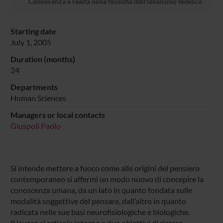
Conoscenza e realtà nella filosofia dell'idealismo tedesco
Starting date
July 1, 2005
Duration (months)
24
Departments
Human Sciences
Managers or local contacts
Giuspoli Paolo
Si intende mettere a fuoco come alle origini del pensiero
contemporaneo si affermi un modo nuovo di concepire la
conoscenza umana, da un lato in quanto fondata sulle
modalità soggettive del pensare, dall’altro in quanto
radicata nelle sue basi neurofisiologiche e biologiche.
Il lavoro si articola intorno a due obiettivi di ricerca