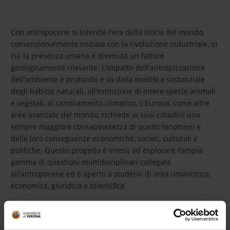
Con antropocene si intende l'era della storia del mondo,
convenzionalmente iniziata con la rivoluzione industriale, in
cui la presenza umana é divenuta un fattore
geologicamente rilevante. L'impatto dell'antropizzazione
dell'ambiente è profondo e va dalla modifica sostanziale
degli habitat naturali, all'estinzione di intere specie animali
e vegetali, al cambiamento climatico. L'Europa, come altre
aree avanzate del mondo, richiede ai suoi cittadini una
sempre maggiore consapevolezza di questi fenomeni e
delle loro conseguenze economiche, sociali, culturali e
politiche. Questo progetto è inteso ad esplorare l'ampia
gamma di questioni multidisciplinari collegate
all'antropocene ed è aperto a studenti di area umanistica,
economica, giuridica e scientifica.
PROJECT PARTICIPANTS