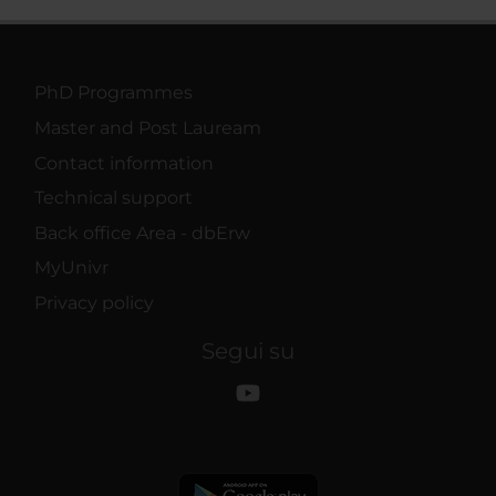
PhD Programmes
Master and Post Lauream
Contact information
Technical support
Back office Area - dbErw
MyUnivr
Privacy policy
Segui su