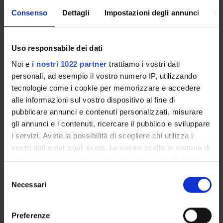
Massimiliano Badino
Consenso
Dettagli
Impostazioni degli annunci
In
Associate Professor
Uso responsabile dei dati
Noi e
i nostri 1022 partner
trattiamo i vostri dati
COLLABORATORI ESTERNI
personali, ad esempio il vostro numero IP, utilizzando
Gerardo Ienna
tecnologie come i cookie per memorizzare e accedere
Università di Verona Dipartimento di Scienze Umane
alle informazioni sul vostro dispositivo al fine di
Assegnista di ricerca
pubblicare annunci e contenuti personalizzati, misurare
gli annunci e i contenuti, ricercare il pubblico e sviluppare
i servizi. Avete la possibilità di scegliere chi utilizza i
RESEARCH AREAS INVOLVED IN THE PROJECT
vostri dati e per quali scopi. Le vostre scelte in materia di
privacy sono applicabili solo su questa proprietà digitale
Metodi di ricerca nelle scienze umane
in cui avete effettuato le vostre scelte. È possibile
Selezione
PHILOSOPHY OF SCIENCE
modificare o revocare il proprio consenso in qualsiasi
Necessari
del
Teorie e pratiche della cura
momento dalla Dichiarazione sui cookie o facendo clic
consenso
SOCIAL AND POLITICAL PHILOSOPHY
sull'icona di attivazione della privacy.
Preferenze