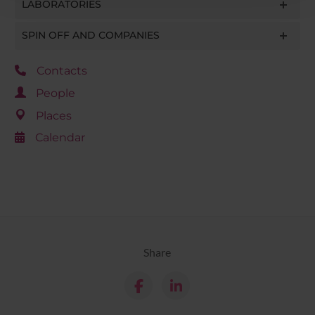
LABORATORIES
con altre informazioni che hai fornito loro o che hanno
raccolto dal tuo utilizzo dei loro servizi.
SPIN OFF AND COMPANIES
Contacts
People
Places
Calendar
Share