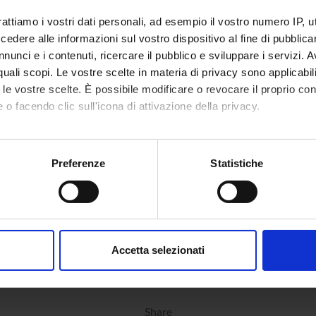
rattiamo i vostri dati personali, ad esempio il vostro numero IP, 
dere alle informazioni sul vostro dispositivo al fine di pubblica
nunci e i contenuti, ricercare il pubblico e sviluppare i servizi. A
r quali scopi. Le vostre scelte in materia di privacy sono applicabi
to le vostre scelte. È possibile modificare o revocare il proprio 
 o facendo clic sull'icona di attivazione della privacy.
mo anche:
oni sulla tua posizione geografica, con un'approssimazione di qu
Preferenze
Statistiche
spositivo, scansionandolo attivamente alla ricerca di caratteristich
aborati i tuoi dati personali e imposta le tue preferenze nella
s
consenso in qualsiasi momento dalla Dichiarazione sui cookie.
Accetta selezionati
nalizzare contenuti ed annunci, per fornire funzionalità dei socia
inoltre informazioni sul modo in cui utilizzi il nostro sito con i n
icità e social media, i quali potrebbero combinarle con altre inform
Share
lizzo dei loro servizi.