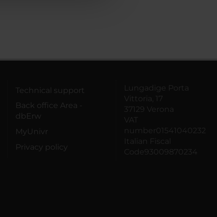
Lungadige Porta
Technical support
Vittoria, 17
Back office Area -
37129 Verona
dbErw
VAT
number01541040232
MyUnivr
Italian Fiscal
Privacy policy
Code93009870234