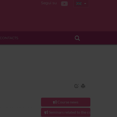
Segui su
CONTACTS
Course news
Seminars related to the course