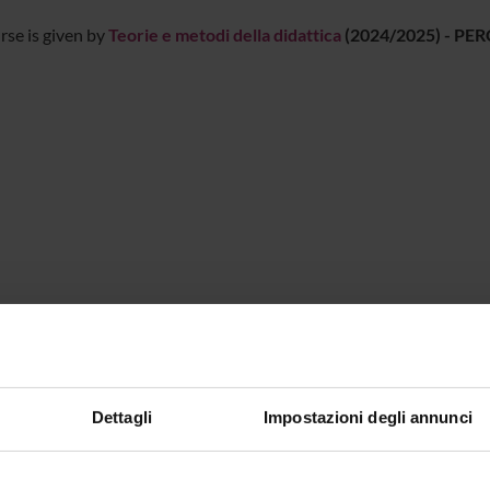
rse is given by
Teorie e metodi della didattica
(2024/2025) -
PER
Dettagli
Impostazioni degli annunci