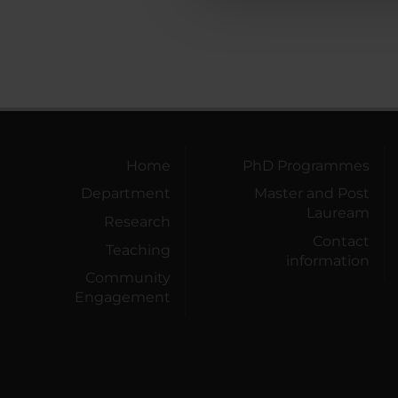
Home
PhD Programmes
Department
Master and Post
Lauream
Research
Contact
Teaching
information
Community
Engagement