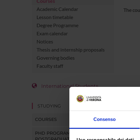
Courses
Academic Calendar
The cou
Lesson timetable
Degree Programme
Exam calendar
Notices
Thesis and internship proposals
Governing bodies
Faculty staff
International Students
STUDYING
COURSES
Consenso
PHD PROGRAMMES AND
POSTGRADUATE TRAINING
Uso responsabile dei dati