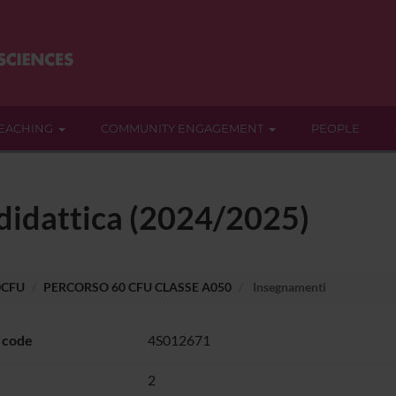
EACHING
COMMUNITY ENGAGEMENT
PEOPLE
 didattica (2024/2025)
0CFU
PERCORSO 60 CFU CLASSE A050
Insegnamenti
 code
4S012671
2