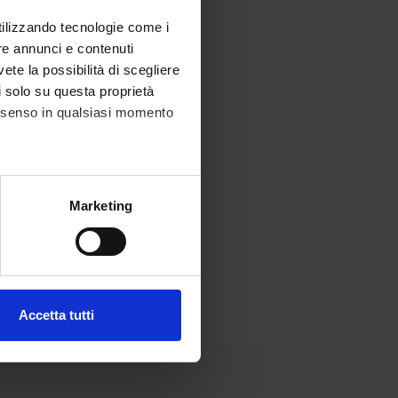
utilizzando tecnologie come i
re annunci e contenuti
vete la possibilità di scegliere
li solo su questa proprietà
consenso in qualsiasi momento
alche metro,
Marketing
e specifiche (impronte
ezione dettagli
. Puoi
Accetta tutti
l media e per analizzare il
ostri partner che si occupano
azioni che hai fornito loro o