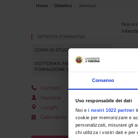
Home
Didattica
Seminari
Non è s
infanzia
OFFERTA FORMATIVA
CORSI DI STUDIO
DOTTORATI, MASTER E
FORMAZIONE SUPERIORE
Consenso
Contatti
Persone
Uso responsabile dei dati
Luoghi
Noi e
i nostri 1022 partner
t
Calendario
cookie per memorizzare e acce
personalizzati, misurare gli an
chi utilizza i vostri dati e pe