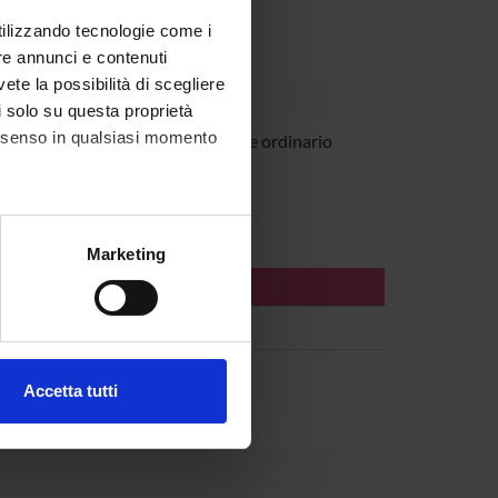
utilizzando tecnologie come i
re annunci e contenuti
vete la possibilità di scegliere
li solo su questa proprietà
consenso in qualsiasi momento
co Palermo
Professore ordinario
alche metro,
Marketing
e specifiche (impronte
ezione dettagli
. Puoi
Accetta tutti
l media e per analizzare il
ostri partner che si occupano
azioni che hai fornito loro o