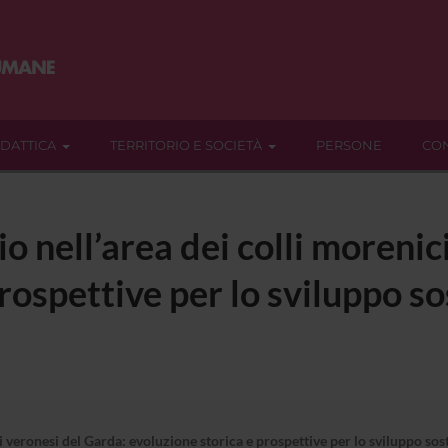
IDATTICA
TERRITORIO E SOCIETÀ
PERSONE
CON
rio nell’area dei colli moreni
rospettive per lo sviluppo so
i veronesi del Garda: evoluzione storica e prospettive per lo sviluppo sost