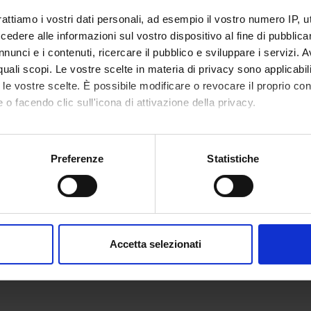
rattiamo i vostri dati personali, ad esempio il vostro numero IP, 
dere alle informazioni sul vostro dispositivo al fine di pubblica
nunci e i contenuti, ricercare il pubblico e sviluppare i servizi. A
ECIPANTI AL PROGETTO
r quali scopi. Le vostre scelte in materia di privacy sono applicabi
to le vostre scelte. È possibile modificare o revocare il proprio 
nzoni
Frances
 o facendo clic sull'icona di attivazione della privacy.
 Ortino
Professore associato
mo anche:
oni sulla tua posizione geografica, con un'approssimazione di qu
Preferenze
Statistiche
spositivo, scansionandolo attivamente alla ricerca di caratteristich
DI RICERCA COINVOLTE DAL PROGETTO
rative Law
aborati i tuoi dati personali e imposta le tue preferenze nella
s
consenso in qualsiasi momento dalla Dichiarazione sui cookie.
Accetta selezionati
nalizzare contenuti ed annunci, per fornire funzionalità dei socia
inoltre informazioni sul modo in cui utilizzi il nostro sito con i n
icità e social media, i quali potrebbero combinarle con altre inform
lizzo dei loro servizi.