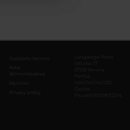
Lungadige Porta
Supporto tecnico
Vittoria, 17
Area
37129 Verona
Amministrativa
Partita
IVA01541040232
MyUnivr
Codice
Privacy policy
Fiscale93009870234