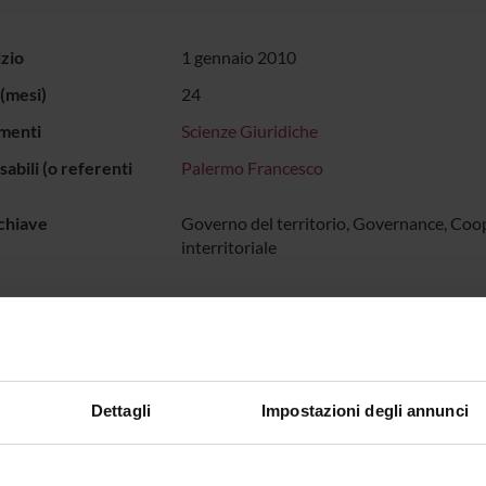
izio
1 gennaio 2010
(mesi)
24
menti
Scienze Giuridiche
abili (o referenti
Palermo Francesco
chiave
Governo del territorio, Governance, Coo
interritoriale
strumenti giuridici per la cooperazione interterritoriale in tema di 
 FINANZIATORI:
Dettagli
Impostazioni degli annunci
ione Cariverona
Finanziamento:
assegnato e gestito dal 
Programma:
ENTI.RIC - Finanziamento da 