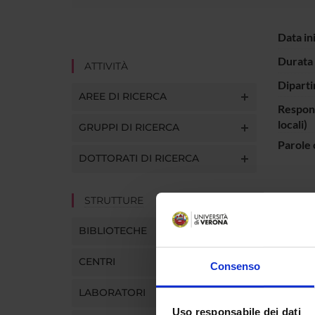
Data in
Durata 
ATTIVITÀ
Diparti
AREE DI RICERCA
Respons
locali)
GRUPPI DI RICERCA
Parole 
DOTTORATI DI RICERCA
STRUTTURE
Analisi 
BIBLIOTECHE
CENTRI
ENTI
Consenso
LABORATORI
Fondaz
Uso responsabile dei dati