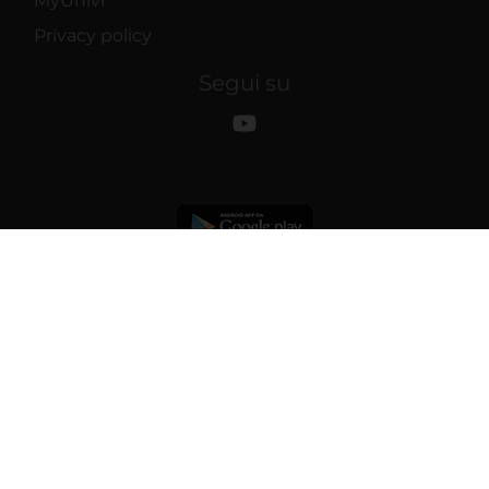
MyUnivr
Privacy policy
Segui su
© 2026 | Verona University