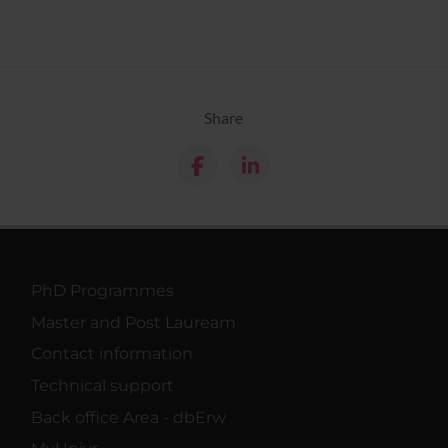
Share
PhD Programmes
Master and Post Lauream
Contact information
Technical support
Back office Area - dbErw