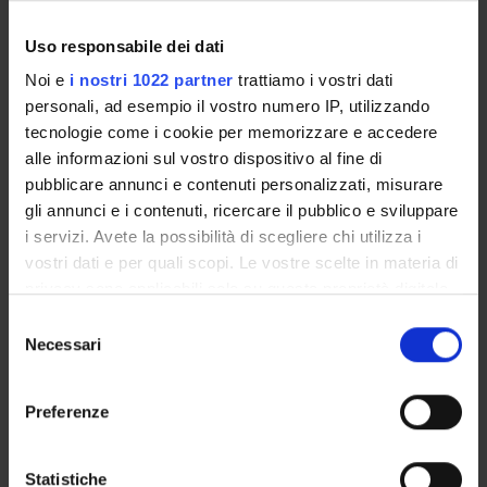
nella scuola SECONDARIA di I GRADO
Uso responsabile dei dati
Degree class : CSS - Classe generica per il
Noi e
i nostri 1022 partner
trattiamo i vostri dati
conseguimento della specializzazione per le
personali, ad esempio il vostro numero IP, utilizzando
tecnologie come i cookie per memorizzare e accedere
attività di sostegno didattico
alle informazioni sul vostro dispositivo al fine di
Location : Verona
pubblicare annunci e contenuti personalizzati, misurare
gli annunci e i contenuti, ricercare il pubblico e sviluppare
i servizi. Avete la possibilità di scegliere chi utilizza i
Corso di formazione per il conseguimento
vostri dati e per quali scopi. Le vostre scelte in materia di
privacy sono applicabili solo su questa proprietà digitale
della specializzazione per le attività di
in cui avete effettuato le vostre scelte. È possibile
Selezione
sostegno didattico agli alunni con disabilità
modificare o revocare il proprio consenso in qualsiasi
Necessari
del
momento dalla Dichiarazione sui cookie o facendo clic
consenso
nella scuola SECONDARIA di II GRADO
sull'icona di attivazione della privacy.
Preferenze
Degree class : CSS - Classe generica per il
Con il tuo consenso, vorremmo anche:
conseguimento della specializzazione per le
raccogliere informazioni sulla tua posizione
Statistiche