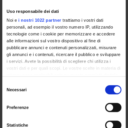
Uso responsabile dei dati
Overview
Noi e
i nostri 1022 partner
trattiamo i vostri dati
Enrolment Policy
personali, ad esempio il vostro numero IP, utilizzando
Degree Programme
tecnologie come i cookie per memorizzare e accedere
Courses
alle informazioni sul vostro dispositivo al fine di
Notices
pubblicare annunci e contenuti personalizzati, misurare
Governing bodies
gli annunci e i contenuti, ricercare il pubblico e sviluppare
i servizi. Avete la possibilità di scegliere chi utilizza i
vostri dati e per quali scopi. Le vostre scelte in materia di
STUDYING
privacy sono applicabili solo su questa proprietà digitale
COURSES
in cui avete effettuato le vostre scelte. È possibile
Selezione
modificare o revocare il proprio consenso in qualsiasi
Necessari
del
PHD PROGRAMMES AND POSTGRADUATE
momento dalla Dichiarazione sui cookie o facendo clic
consenso
TRAINING
sull'icona di attivazione della privacy.
Preferenze
Contacts
Con il tuo consenso, vorremmo anche:
People
raccogliere informazioni sulla tua posizione
Statistiche