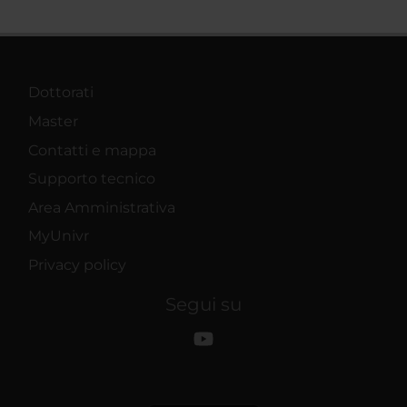
Dottorati
Master
Contatti e mappa
Supporto tecnico
Area Amministrativa
MyUnivr
Privacy policy
Segui su