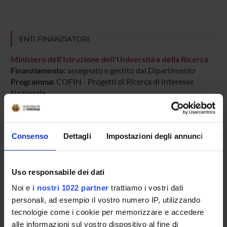
ENTI FINANZIATORI:
Ministero dell'Istruzione dell'Università e della Ricerca
Finanziamento:
assegnato e gestito dal Dipartimento
Programma:
COFIN - Progetti di Ricerca di Interesse
Nazionale
Consenso
Dettagli
Impostazioni degli annunci
In
PARTECIPANTI AL PROGETTO
Guido Cusinato
Professore ordinario
Uso responsabile dei dati
Mario Lombardo
Noi e
i nostri 1022 partner
trattiamo i vostri dati
personali, ad esempio il vostro numero IP, utilizzando
Mario Longo
tecnologie come i cookie per memorizzare e accedere
Ferdinando Luigi Marcolungo
alle informazioni sul vostro dispositivo al fine di