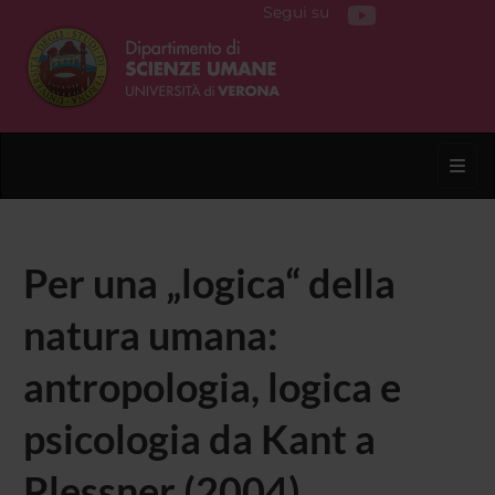
Segui su
Toggl
Per una „logica“ della
natura umana:
antropologia, logica e
psicologia da Kant a
Plessner (2004)