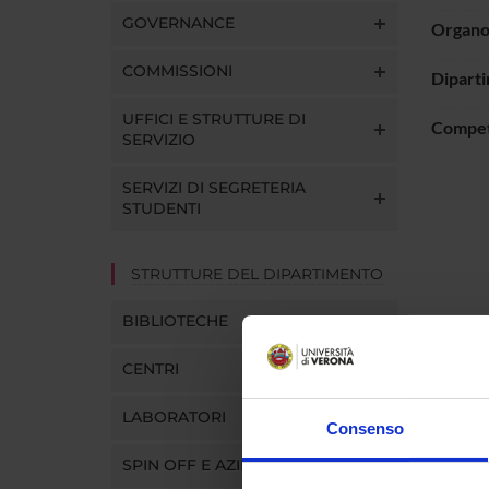
GOVERNANCE
Organo 
COMMISSIONI
Dipart
UFFICI E STRUTTURE DI
Compe
SERVIZIO
SERVIZI DI SEGRETERIA
STUDENTI
STRUTTURE DEL DIPARTIMENTO
BIBLIOTECHE
CENTRI
Comp
LABORATORI
Consenso
Anna Ca
SPIN OFF E AZIENDE