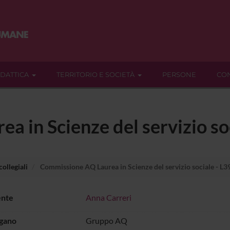
IDATTICA
TERRITORIO E SOCIETÀ
PERSONE
CON
 in Scienze del servizio soc
ollegiali
Commissione AQ Laurea in Scienze del servizio sociale - L3
ente
Anna Carreri
rgano
Gruppo AQ