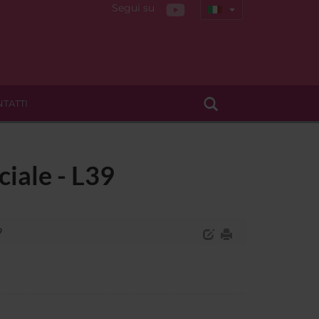
Segui su
TATTI
iale - L39
9