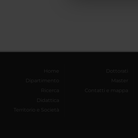
che hanno raccolto dal tuo uti
Home
Dottorati
Dipartimento
Master
Ricerca
Contatti e mappa
Didattica
Territorio e Società