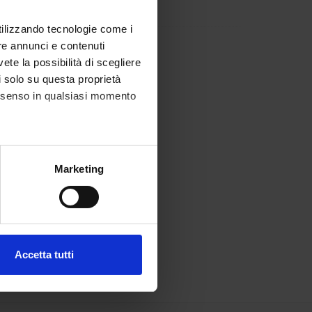
anzani
Componente
utilizzando tecnologie come i
anotti
Componente
re annunci e contenuti
vete la possibilità di scegliere
li solo su questa proprietà
consenso in qualsiasi momento
alche metro,
Marketing
e specifiche (impronte
ezione dettagli
. Puoi
Accetta tutti
l media e per analizzare il
ostri partner che si occupano
azioni che hai fornito loro o