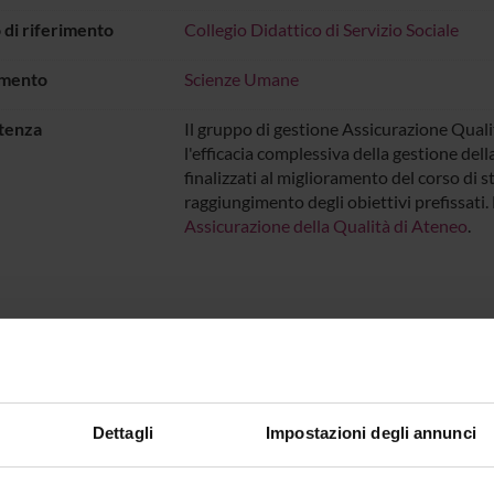
di riferimento
Collegio Didattico di Servizio Sociale
imento
Scienze Umane
tenza
Il gruppo di gestione Assicurazione Qualit
l'efficacia complessiva della gestione dell
finalizzati al miglioramento del corso di 
raggiungimento degli obiettivi prefissati
Assicurazione della Qualità di Ateneo
.
Sedute e Verbali
onenti
Dettagli
Impostazioni degli annunci
rreri
Presidente
Antonella