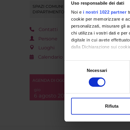
Uso responsabile dei dati
Giorgio 
SPAZI COMUNI DEL
DIPARTIMENTO
Noi e
i nostri 1022 partner
t
Luca Mo
cookie per memorizzare e acce
personalizzati, misurare gli an
Contatti
chi utilizza i vostri dati e pe
Persone
digitale in cui avete effettua
dalla Dichiarazione sui cookie
Luoghi
Calendario
Con il tuo consenso, vorrem
Selezione
raccogliere informazi
Necessari
del
Identificare il tuo di
consenso
AGENDA DI OGGI
digitali).
gio
Approfondisci come vengono el
6 agosto 2026
modificare o ritirare il tuo 
Rifiuta
Utilizziamo i cookie per perso
nostro traffico. Condividiamo 
di analisi dei dati web, pubbl