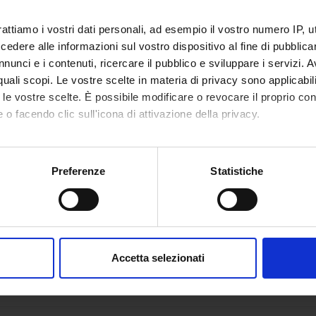
Gosetti
Componente
Sandro St
rattiamo i vostri dati personali, ad esempio il vostro numero IP, 
ri
Componente
Lorenzo Z
dere alle informazioni sul vostro dispositivo al fine di pubblica
nunci e i contenuti, ricercare il pubblico e sviluppare i servizi. A
r quali scopi. Le vostre scelte in materia di privacy sono applicabi
to le vostre scelte. È possibile modificare o revocare il proprio 
 o facendo clic sull'icona di attivazione della privacy.
mo anche:
oni sulla tua posizione geografica, con un'approssimazione di qu
Preferenze
Statistiche
spositivo, scansionandolo attivamente alla ricerca di caratteristich
aborati i tuoi dati personali e imposta le tue preferenze nella
s
consenso in qualsiasi momento dalla Dichiarazione sui cookie.
Accetta selezionati
nalizzare contenuti ed annunci, per fornire funzionalità dei socia
inoltre informazioni sul modo in cui utilizzi il nostro sito con i n
icità e social media, i quali potrebbero combinarle con altre inform