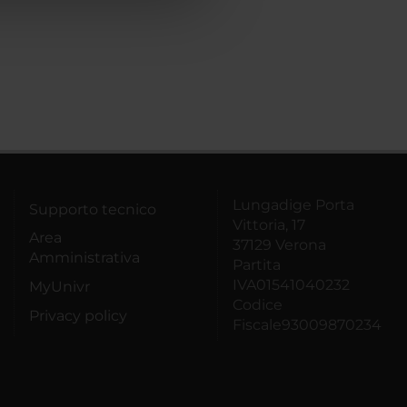
Lungadige Porta
Supporto tecnico
Vittoria, 17
Area
37129 Verona
Amministrativa
Partita
IVA01541040232
MyUnivr
Codice
Privacy policy
Fiscale93009870234