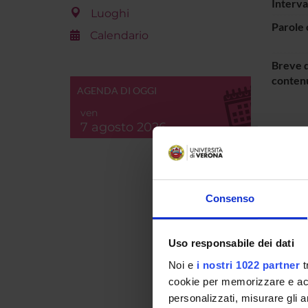
Interva
Luoghi
Parole 
Calendario
Breve d
contenu
AGENDA DI OGGI
ven
7 agosto 2026
Consenso
Uso responsabile dei dati
Noi e
i nostri 1022 partner
t
cookie per memorizzare e acce
personalizzati, misurare gli an