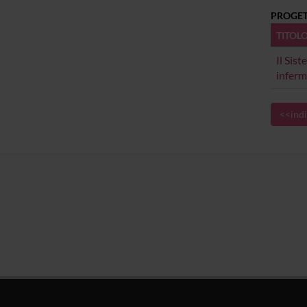
PROGET
TITOL
Il Sis
inferm
<<indi