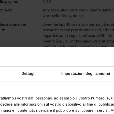
llo pagine:
1-10
chiave:
Anxiety Buffer Disruption Theory, Terror
work selfefficacy, nurses
escrizione dei
Over the last 40 years, job burnout has a
ti:
researchers and practitioners and, after de
regarded as an important issue. With the
Theory (ABDT), in this paper we argue tha
buffer functioning that protects people
Terror Management Theory (TMT). Accordi
essential part of humans’ daily experienc
and anxiety. In order to cope with death c
buffering system centered on their cultu
Dettagli
Impostazioni degli annunci
research shows that individuals with post
such anxiety buffering defenses. In line w
burnout syndrome may have similar effects
burnout will be less likely to activate an
made salient. Participants were 418 nurs
rattiamo i vostri dati personali, ad esempio il vostro numero IP, 
mortality salience (MS) manipulation, a 
dere alle informazioni sul vostro dispositivo al fine di pubblica
work-related self-efficacy, and representa
nunci e i contenuti, ricercare il pubblico e sviluppare i servizi. A
daily exposed both to the risk of burnout