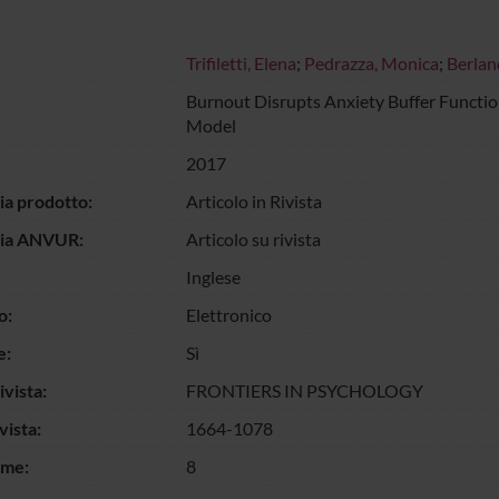
Trifiletti, Elena
;
Pedrazza, Monica
;
Berlan
Burnout Disrupts Anxiety Buffer Functi
Model
2017
ia prodotto:
Articolo in Rivista
gia ANVUR:
Articolo su rivista
Inglese
o:
Elettronico
e:
Sì
vista:
FRONTIERS IN PSYCHOLOGY
vista:
1664-1078
ume:
8