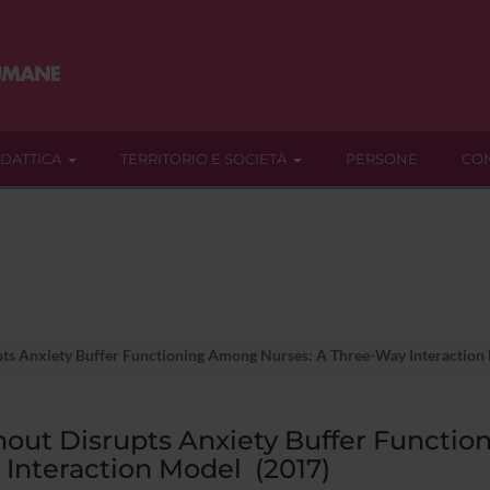
IDATTICA
TERRITORIO E SOCIETÀ
PERSONE
CON
ts Anxiety Buffer Functioning Among Nurses: A Three-Way Interaction
out Disrupts Anxiety Buffer Functio
Interaction Model (2017)