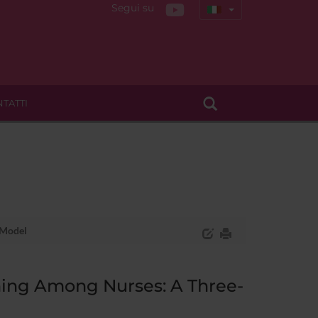
Segui su
TATTI
 Model
ning Among Nurses: A Three-