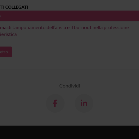
TI COLLEGATI
O
tema di tamponamento dell’ansia e il burnout nella professione
ieristica
etro
Condividi