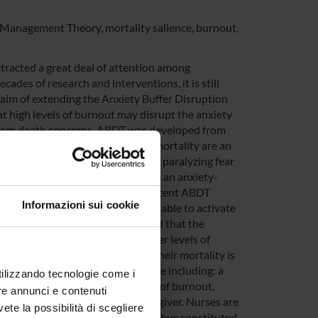
 Management Theory, mortality salience, burnout,
ttracted a great deal of attention among
cades of research and interventions, it is still
 aim of extending the Anxiety Buffer Disruption
t high levels of burnout may disrupt the anxiety
 from death concerns. ABDT was developed from
ng to TMT, reminders of one’s mortality are an
e and have the potential to awake paralyzing fear
oncerns, people typically activate an anxiety-
ral worldview and self-esteem. Recent ABDT
Informazioni sui cookie
-traumatic stress disorder are unable to activate
ith these results, we hypothesized that the
, and that individuals with higher levels of
 anxiety buffering response when their mortality is
es, who completed a questionnaire including: a
utilizzando tecnologie come i
delay manipulation, and measures of burnout,
re annunci e contenuti
tion of oneself as a valuable caregiver. Nurses are
vete la possibilità di scegliere
 and to mortality reminders, and thus constituted