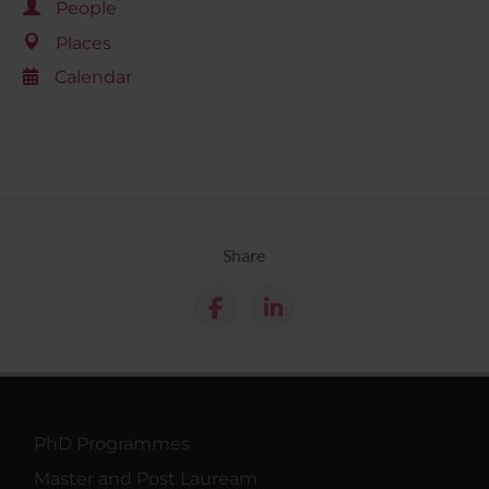
People
Places
Calendar
Share
PhD Programmes
Master and Post Lauream