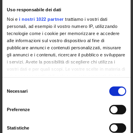
Centro di Ricerca "Tiresia. Filosofia e Psicoanalisi"
Uso responsabile dei dati
Centro ricerche di Gnoseologia e Metafisica
Noi e
i nostri 1022 partner
trattiamo i vostri dati
GEN. I. E. (Generi, Intersezionalità, Educazione)
personali, ad esempio il vostro numero IP, utilizzando
RE-WOrk (REsearching for REmaking Work and
tecnologie come i cookie per memorizzare e accedere
Organizing)
alle informazioni sul vostro dispositivo al fine di
CREAa Centro di ricerche Etnografiche e di
pubblicare annunci e contenuti personalizzati, misurare
Antropologia applicata "F. Cappelletto"
gli annunci e i contenuti, ricercare il pubblico e sviluppare
CRED - Centro di ricerca educativa e didattica
i servizi. Avete la possibilità di scegliere chi utilizza i
CRSP - Centro di Ricerca Psico-Sociale nei servizi
vostri dati e per quali scopi. Le vostre scelte in materia di
alla persona
privacy sono applicabili solo su questa proprietà digitale
CSI - Centro Studi Interculturali
in cui avete effettuato le vostre scelte. È possibile
Selezione
POLITESSE - Centro di Ricerca Politesse – Politiche
modificare o revocare il proprio consenso in qualsiasi
Necessari
del
e Teorie della Sessualità PO
momento dalla Dichiarazione sui cookie o facendo clic
consenso
IRC-GloCoPoS - International Research Centre for
sull'icona di attivazione della privacy.
Global and Comparative Policy S
Preferenze
Con il tuo consenso, vorremmo anche:
raccogliere informazioni sulla tua posizione
Statistiche
SPIN OFF AND COMPANIES