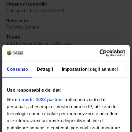
Organo di controllo
Collegio Didattico 30-60 CFU
Referente
Federico Schena
Tutors
Sara Lo Jacono
Veronica Roccato
Sede
VERONA
Consenso
Dettagli
Impostazioni degli annunci
In
Dipartimento di riferimento
Scienze Umane
Macro area
Uso responsabile dei dati
Scienze Umanistiche
Noi e
i nostri 1022 partner
trattiamo i vostri dati
Area disciplinare
personali, ad esempio il vostro numero IP, utilizzando
Lettere, Arti e Comunicazione
tecnologie come i cookie per memorizzare e accedere
alle informazioni sul vostro dispositivo al fine di
pubblicare annunci e contenuti personalizzati, misurare