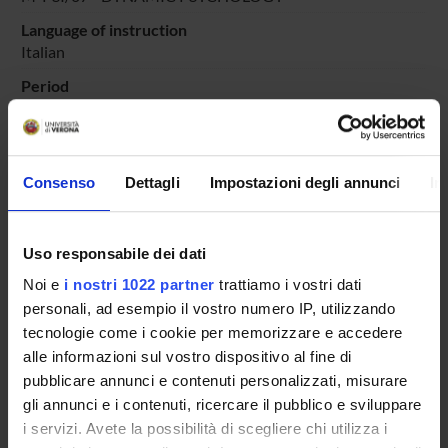
Language of instruction
Italian
Period
DIDATTICA SOSTEGNO
dal Oct 25, 2025 al Jun 30, 2025.
Course news
Consenso
Dettagli
Impostazioni degli annunci
In
Seminars related to the course
LESSON TIMETABLE
Uso responsabile dei dati
Go to lesson schedule
Noi e
i nostri 1022 partner
trattiamo i vostri dati
personali, ad esempio il vostro numero IP, utilizzando
tecnologie come i cookie per memorizzare e accedere
alle informazioni sul vostro dispositivo al fine di
pubblicare annunci e contenuti personalizzati, misurare
Overview
gli annunci e i contenuti, ricercare il pubblico e sviluppare
Enrolment Policy
i servizi. Avete la possibilità di scegliere chi utilizza i
Courses