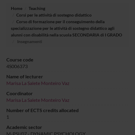
Home
Teaching
Corsi per le attività di sostegno didattico
Corso di formazione per il conseguimento della
specializzazione per le attività di sostegno didattico agli
alunni con disabilità nella scuola SECONDARIA di I GRADO
Insegnamenti
Course code
4S006373
Name of lecturer
Marisa La Salete Monteiro Vaz
Coordinator
Marisa La Salete Monteiro Vaz
Number of ECTS credits allocated
1
Academic sector
M-PSI/07 - DYNAMIC PSYCHOLOGY