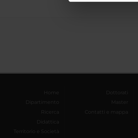
di analisi dei dati web, pubbl
che hanno raccolto dal tuo uti
Home
Dottorati
Dipartimento
Master
Ricerca
Contatti e mappa
Didattica
Territorio e Società