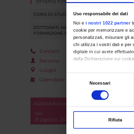
OFFERTA FORMATIVA
Uso responsabile dei dati
CORSI DI STUDIO
Noi e
i nostri 1022 partner
t
DOTTORATI, MASTER E
cookie per memorizzare e acce
FORMAZIONE SUPERIORE
personalizzati, misurare gli an
chi utilizza i vostri dati e pe
Contatti
digitale in cui avete effettua
dalla Dichiarazione sui cookie
Persone
Luoghi
Con il tuo consenso, vorrem
Selezione
Calendario
raccogliere informazi
Necessari
del
Identificare il tuo di
consenso
digitali).
AGENDA DI OGGI
Approfondisci come vengono el
modificare o ritirare il tuo 
sab
8 agosto 2026
Rifiuta
Utilizziamo i cookie per perso
nostro traffico. Condividiamo 