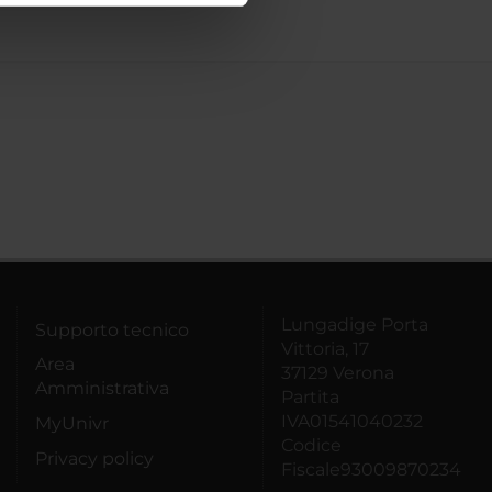
azioni che hai fornito loro o
Lungadige Porta
Supporto tecnico
Vittoria, 17
Area
37129 Verona
Amministrativa
Partita
IVA01541040232
MyUnivr
Codice
Privacy policy
Fiscale93009870234