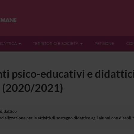
IDATTICA
TERRITORIO E SOCIETÀ
PERSONE
CON
ti psico-educativi e didattic
] (2020/2021)
 didattico
cializzazione per le attività di sostegno didattico agli alunni con disa