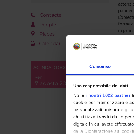
attenzio
pandem
Contacts
L’obiet
formazi
People
in primi
Places
da Covi
secondar
Calendar
le dive
emozioni
nella p
Consenso
AGENDA DI OGGI
Prevenz
analisi 
ven
7 agosto 2026
Uso responsabile dei dati
Noi e
i nostri 1022 partner
t
cookie per memorizzare e acce
SPO
personalizzati, misurare gli an
chi utilizza i vostri dati e pe
MIUR
digitale in cui avete effettua
dalla Dichiarazione sui cookie