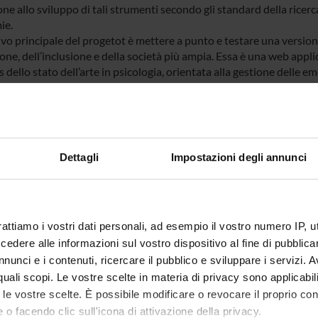
ne allo sviluppo di tali strumenti secondo gli standard della ricerc
ie.
tivo principale del progetot è mettere a punto e testare una versi
one, dell’inclusione e della società più ampia. Essa è una web app
s dello stato dell’arte in psicologia, orientata alla gestione delle e
d-19. Mira ad aumentare in modo ludico la consapevolezza degli ut
ia di I/II grado) sulle emergenze epidemiologiche e le risorse emot
rse fasi del disaster management cycle, fornendo conoscenze su n
/strategie di coping nella risposta all’emergenza, nella gestione del
revenzione del rischio di future pandemie. Nasce dall’adattament
Dettagli
Impostazioni degli annunci
ione Emotiva e Terremoti nella scuola primaria, PrEmT;
www.hemo
su emozioni e strategie di coping legate alle pandemie.
rattiamo i vostri dati personali, ad esempio il vostro numero IP, 
dere alle informazioni sul vostro dispositivo al fine di pubblica
NSORS:
nunci e i contenuti, ricercare il pubblico e sviluppare i servizi. A
r quali scopi. Le vostre scelte in materia di privacy sono applicabi
Funds:
assigned and managed by an exte
to le vostre scelte. È possibile modificare o revocare il proprio 
Syllabus:
FINANZMIUR - Finanziamento M
 o facendo clic sull'icona di attivazione della privacy.