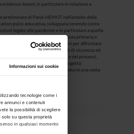
a evidence-based, in particolare in relazione a
one preliminare di Pand-HEMOT nell’ambito della
lication psico-educativa, sviluppata tenendo conto
mozioni legate alle pandemie e in particolare a quella
enti (bambini e adolescenti di scuola primaria e
ive per farvi fronte. Offre soluzioni per affrontare
atura del fenomeno, comportamenti di sicurezza ed
la riorganizzazione delle attività e dei processi,
o della web application HEMOT (Progetto
Informazioni sui cookie
t.eu
). Obiettivo secondario è condurre una meta-
utilizzando tecnologie come i
re annunci e contenuti
vete la possibilità di scegliere
li solo su questa proprietà
rnal body
consenso in qualsiasi momento
IUR per la ricerca