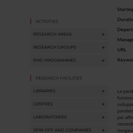
Startin
Durati
ACTIVITIES
Depart
RESEARCH AREAS
Manager
RESEARCH GROUPS
URL
Keywo
PHD PROGRAMMES
RESEARCH FACILITIES
LIBRARIES
Le pand
funzion
CENTRES
svilupp
pandemi
LABORATORIES
per aff
necessi
SPIN OFF AND COMPANIES
riorgan