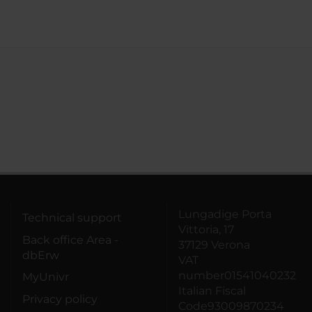
Lungadige Porta
Technical support
Vittoria, 17
Back office Area -
37129 Verona
dbErw
VAT
number01541040232
MyUnivr
Italian Fiscal
Privacy policy
Code93009870234