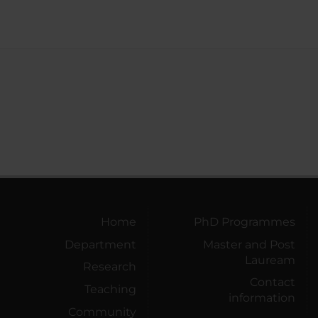
Home
PhD Programmes
Department
Master and Post
Lauream
Research
Contact
Teaching
information
Community