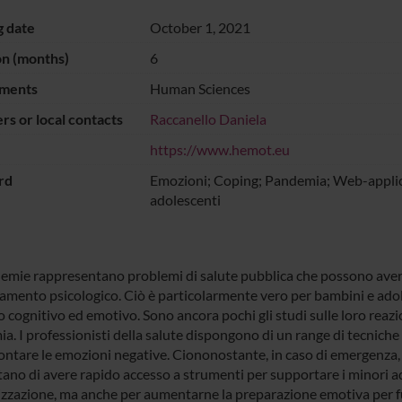
g date
October 1, 2021
on (months)
6
ments
Human Sciences
s or local contacts
Raccanello Daniela
https://www.hemot.eu
rd
Emozioni; Coping; Pandemia; Web-applic
adolescenti
emie rappresentano problemi di salute pubblica che possono aver
amento psicologico. Ciò è particolarmente vero per bambini e adoles
o cognitivo ed emotivo. Sono ancora pochi gli studi sulle loro reaz
a. I professionisti della salute dispongono di un range di tecnich
rontare le emozioni negative. Ciononostante, in caso di emergenza,
tano di avere rapido accesso a strumenti per supportare i minori ad
izzazione, ma anche per aumentarne la preparazione emotiva per fu