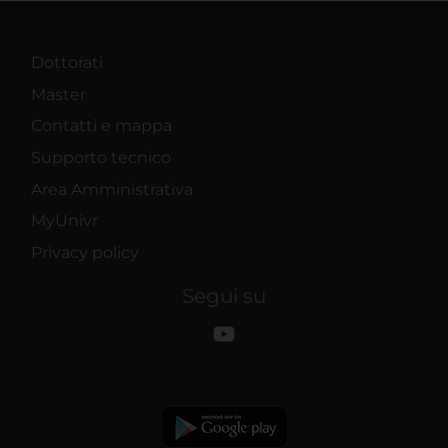
pubblicità e social media, i quali potrebbero combinarle
con altre informazioni che hai fornito loro o che hanno
raccolto dal tuo utilizzo dei loro servizi.
Dottorati
Master
Contatti e mappa
Supporto tecnico
Area Amministrativa
MyUnivr
Privacy policy
Segui su