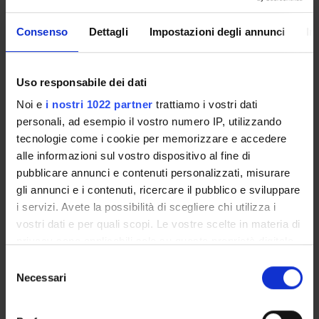
Consenso
Dettagli
Impostazioni degli annunci
In
Presentazione
Come iscriversi
Uso responsabile dei dati
Insegnamenti
Calendario didattico
Noi e
i nostri 1022 partner
trattiamo i vostri dati
Orario lezioni
personali, ad esempio il vostro numero IP, utilizzando
tecnologie come i cookie per memorizzare e accedere
Piani didattici
alle informazioni sul vostro dispositivo al fine di
Calendario esami
pubblicare annunci e contenuti personalizzati, misurare
Bacheca avvisi
gli annunci e i contenuti, ricercare il pubblico e sviluppare
Proposte tesi e stage
i servizi. Avete la possibilità di scegliere chi utilizza i
Organi collegiali e di governo
vostri dati e per quali scopi. Le vostre scelte in materia di
Docenti
privacy sono applicabili solo su questa proprietà digitale
in cui avete effettuato le vostre scelte. È possibile
Selezione
modificare o revocare il proprio consenso in qualsiasi
Necessari
OFFERTA FORMATIVA
del
momento dalla Dichiarazione sui cookie o facendo clic
consenso
CORSI DI STUDIO
sull'icona di attivazione della privacy.