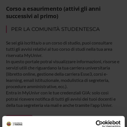
Corso a esaurimento (attivi gli anni
successivi al primo)
PER LA COMUNITÀ STUDENTESCA
Se sei già iscritta/o a un corso di studio, puoi consultare
tutti gli avvisi relativi al tuo corso di studi nella tua area
riservata MyUnivr.
In questo portale potrai visualizzare informazioni, risorse e
servizi utili che riguardano la tua carriera universitaria
(libretto online, gestione della carriera Esse3, corsi e-
learning, email istituzionale, modulistica di segreteria,
procedure amministrative, ecc.).
Entra in MyUnivr con le tue credenziali GIA: solo così
potrai ricevere notifica di tutti gli avvisi dei tuoi docenti e
della tua segreteria via mail e anche tramite l'app Univr.
MYUNIVR