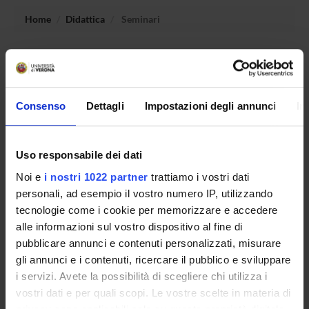
Home
Didattica
Seminari
Non è stato trovato alcun seminario relativo
all'insegnamento Teoria e tecnica psicometrica.
Consenso
Dettagli
Impostazioni degli annunci
In
OFFERTA FORMATIVA
Uso responsabile dei dati
CORSI DI STUDIO
Noi e
i nostri 1022 partner
trattiamo i vostri dati
personali, ad esempio il vostro numero IP, utilizzando
DOTTORATI, MASTER E FORMAZIONE SUPERIORE
tecnologie come i cookie per memorizzare e accedere
alle informazioni sul vostro dispositivo al fine di
Contatti
pubblicare annunci e contenuti personalizzati, misurare
Persone
gli annunci e i contenuti, ricercare il pubblico e sviluppare
Luoghi
i servizi. Avete la possibilità di scegliere chi utilizza i
vostri dati e per quali scopi. Le vostre scelte in materia di
Calendario